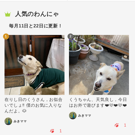
人気のわんにゃ
毎月11日と22日に更新！
1
2
在りし日のくうさん，お似合
くうちゃん、天気良し，今日
いでしょ‼️ 僕のお気に入りな
はお外で遊びます❤️🩷❤️🩷❤️
んだよ。🐶
みきママ
みきママ
1
1