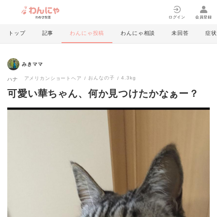
ログイン
会員登録
トップ
記事
わんにゃ投稿
わんにゃ相談
未回答
症状
みきママ
おんなの子
4.3kg
アメリカンショートヘア
ハナ
可愛い華ちゃん、何か見つけたかなぁー？