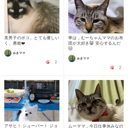
美男子のポコ。とても優しい
華は，むーちゃんママのお布
く、勇敢❤️
団が大好き😸 安心するんだ
😽
みきママ
みきママ
2
2
アサヒ！ シューパー！ ジョ
ムーママ，今日仕事休みなの