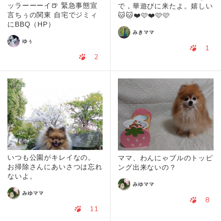
ッラーーーイ🍺 緊急事態宣
で，華遊びに来たよ。嬉しい
言ちぅの関東 自宅でジミィ
🐱🐱❤️🩷❤️🩷🩷
にBBQ（HP）
みきママ
ゆぅ
1
2
いつも公園がキレイなの。
ママ、わんにゃブルのトッピ
お掃除さんにあいさつは忘れ
ング出来ないの？
ないよ。
みゆママ
みゆママ
8
11