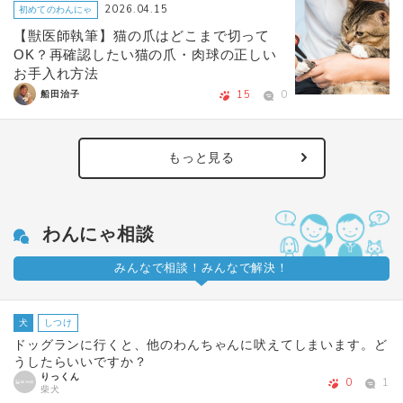
2026.04.15
初めてのわんにゃ
【獣医師執筆】猫の爪はどこまで切って
OK？再確認したい猫の爪・肉球の正しい
お手入れ方法
15
0
船田治子
もっと見る
わんにゃ相談
みんなで相談！みんなで解決！
犬
しつけ
ドッグランに行くと、他のわんちゃんに吠えてしまいます。ど
うしたらいいですか？
りっくん
0
1
柴犬