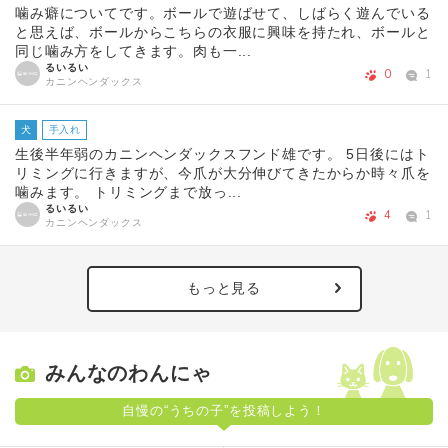
噛み癖についてです。ボールで遊ばせて、しばらく遊んでいる
と思えば、ボールからこちらの衣服に興味を持たれ、ボールと
同じ噛み方をしてきます。肉も一...
るいるい
0
1
カニンヘンダックス
犬
手入れ
生後半年弱のカニンヘンダックスフンド雄です。 5日後にはト
リミングに行きますが、今爪が大分伸びてきたからか時々爪を
噛みます。 トリミングまで放っ...
るいるい
4
1
カニンヘンダックス
もっと見る
みんなのわんにゃ
自慢の“うちの子”を投稿しよう！