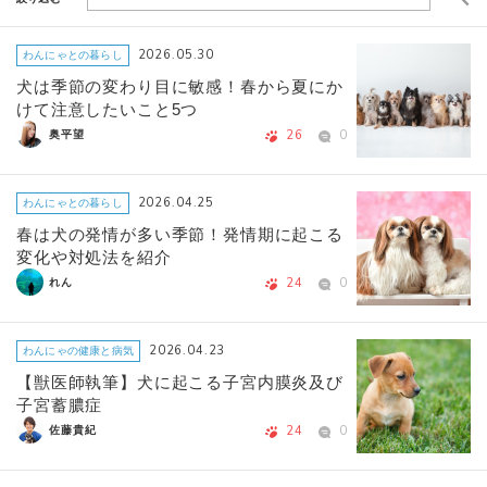
2026.05.30
わんにゃとの暮らし
犬は季節の変わり目に敏感！春から夏にか
けて注意したいこと5つ
26
0
奥平望
2026.04.25
わんにゃとの暮らし
春は犬の発情が多い季節！発情期に起こる
変化や対処法を紹介
24
0
れん
2026.04.23
わんにゃの健康と病気
【獣医師執筆】犬に起こる子宮内膜炎及び
子宮蓄膿症
24
0
佐藤貴紀