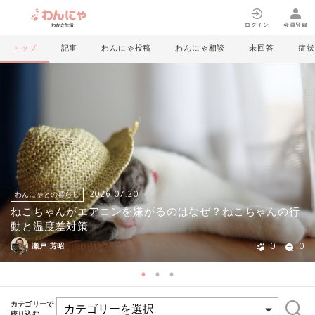
ログイン
会員登録
トップ
記事
わんにゃ投稿
わんにゃ相談
未回答
症状
2026.07.20
わんにゃとの暮らし
ねこちゃんがエアコンを嫌がるのはなぜ？ねこちゃんの行
動と温度差対策
0
0
瀬戸 芳昭
カテゴリーで
絞り込む