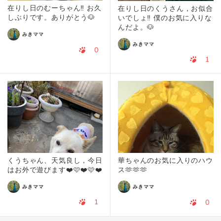
在りし日のむーちゃん‼️ お久
在りし日のくうさん，お似合
しぶりです。ありがとう🐶
いでしょ‼️ 僕のお気に入りな
んだよ。🐶
みきママ
みきママ
0
1
くうちゃん、天気良し，今日
華ちゃんのお気に入りのハウ
はお外で遊びます❤️🩷❤️🩷❤️
ス🫶🫶🫶
みきママ
みきママ
1
0