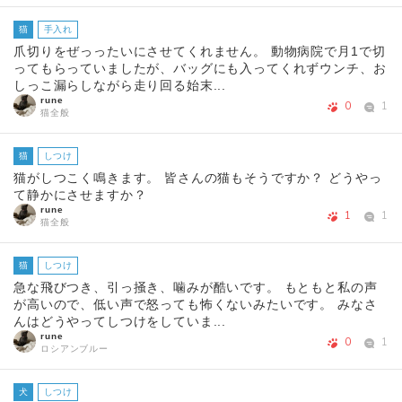
猫
手入れ
爪切りをぜっったいにさせてくれません。 動物病院で月1で切
ってもらっていましたが、バッグにも入ってくれずウンチ、お
しっこ漏らしながら走り回る始末...
rune
0
1
猫全般
猫
しつけ
猫がしつこく鳴きます。 皆さんの猫もそうですか？ どうやっ
て静かにさせますか？
rune
1
1
猫全般
猫
しつけ
急な飛びつき、引っ掻き、噛みが酷いです。 もともと私の声
が高いので、低い声で怒っても怖くないみたいです。 みなさ
んはどうやってしつけをしていま...
rune
0
1
ロシアンブルー
犬
しつけ