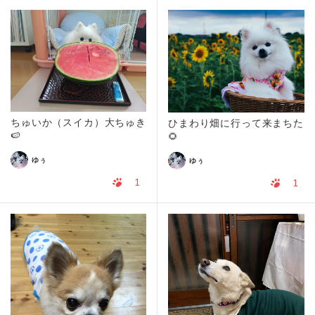
ちゅいか（スイカ）大ちゅき
ひまわり畑に行って来まちた
🍉
🌻
ゆぅ
ゆぅ
1
1