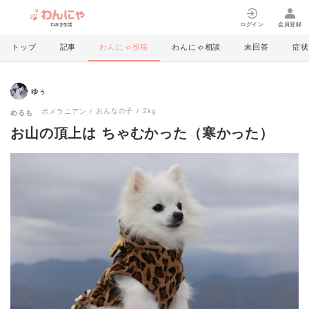
ログイン
会員登録
トップ
記事
わんにゃ投稿
わんにゃ相談
未回答
症状
ゆぅ
おんなの子
2kg
ポメラニアン
めるも
お山の頂上は ちゃむかった（寒かった）