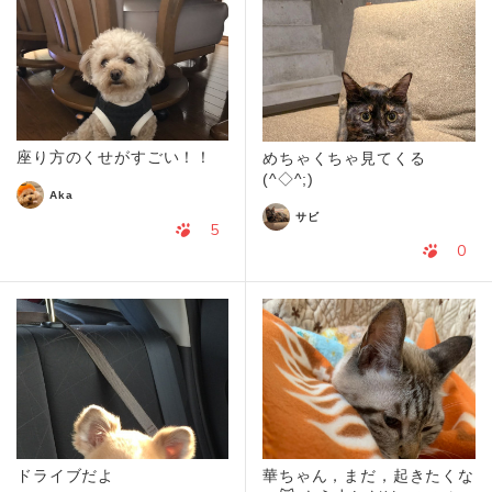
座り方のくせがすごい！！
めちゃくちゃ見てくる
(^◇^;)
Aka
サビ
5
0
ドライブだよ
華ちゃん，まだ，起きたくな