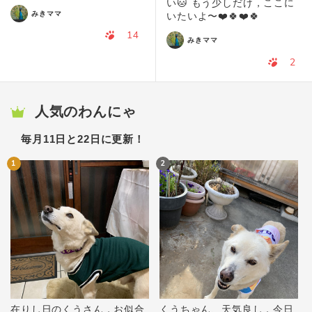
い🐱 もう少しだけ，ここに
みきママ
いたいよ〜❤️🍀❤️🍀
14
みきママ
2
人気のわんにゃ
毎月11日と22日に更新！
1
2
在りし日のくうさん，お似合
くうちゃん、天気良し，今日