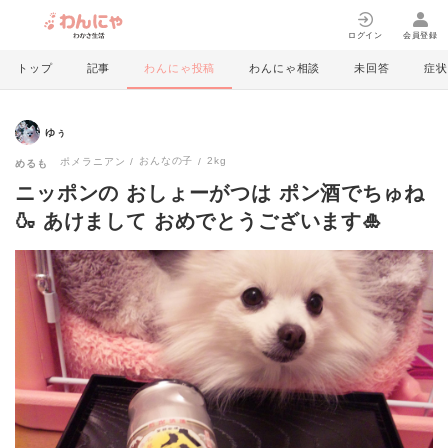
ログイン
会員登録
トップ
記事
わんにゃ投稿
わんにゃ相談
未回答
症状
ゆぅ
おんなの子
2kg
ポメラニアン
めるも
ニッポンの おしょーがつは ポン酒でちゅね
🍶 あけまして おめでとうございます🎍