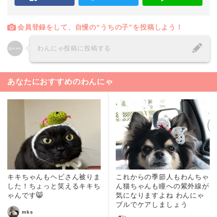
会員登録をして、自慢の“うちの子”を投稿しよう！
わんにゃ投稿に投稿する
あなたにおすすめのわんにゃ
キキちゃんもヘビさん被りま
これからの季節人もわんちゃ
した！ちょっと笑えるキキち
ん猫ちゃんも瞳への紫外線が
ゃんです😸
気になりますよね わんにゃ
ブルでケアしましょう
mks