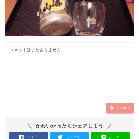
コメントはまだありません
いいね
5
かわいかったらシェアしよう
シェア
ツイート
シェア