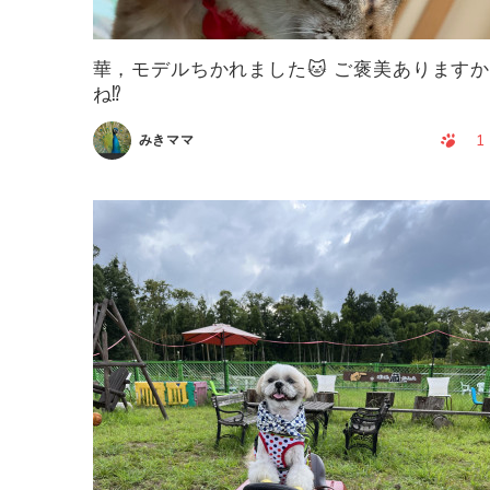
華，モデルちかれました🐱 ご褒美あります
ね⁉️
1
みきママ