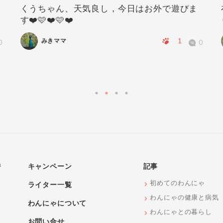
くうちゃん、天気良し，今日はお外で遊びま
す❤️🩷❤️🩷❤️
1
みきママ
0
0
ジ
キャンペーン
記事
初めてのわんにゃ
ライター一覧
わんにゃの健康と病気
わんにゃについて
わんにゃとの暮らし
お問い合せ