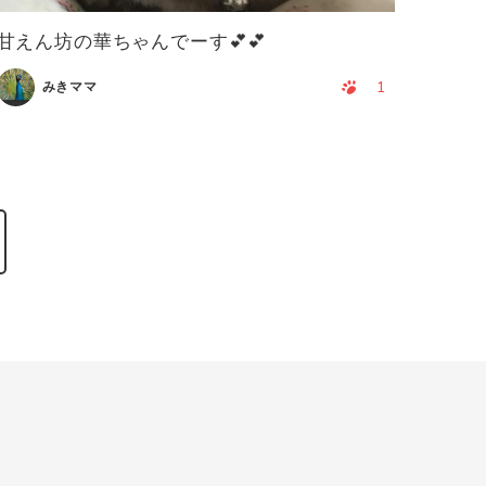
甘えん坊の華ちゃんでーす💕💕
1
みきママ