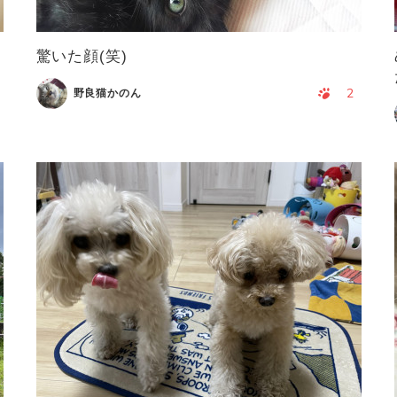
か
驚いた顔(笑)
2
野良猫かのん