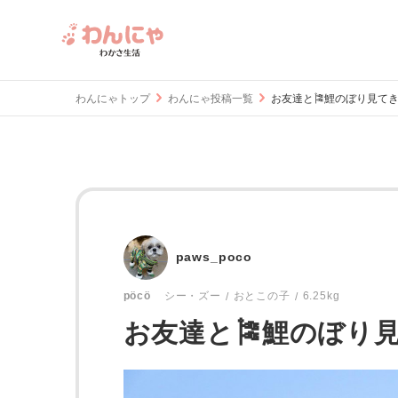
わんにゃトップ
わんにゃ投稿一覧
お友達と🎏鯉のぼり見て
paws_poco
おとこの子
6.25kg
pöcö
シー・ズー
お友達と🎏鯉のぼり