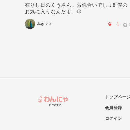
在りし日のくうさん，お似合いでしょ‼️ 僕の
お気に入りなんだよ。🐶
0
0
1
みきママ
トップペー
会員登録
ログイン