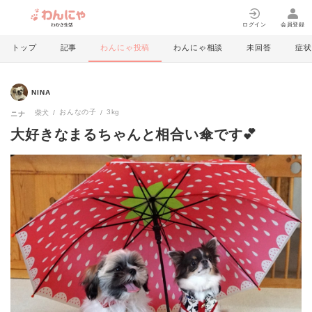
ログイン
会員登録
トップ
記事
わんにゃ投稿
わんにゃ相談
未回答
症状
NINA
おんなの子
3kg
柴犬
ニナ
大好きなまるちゃんと相合い傘です💕