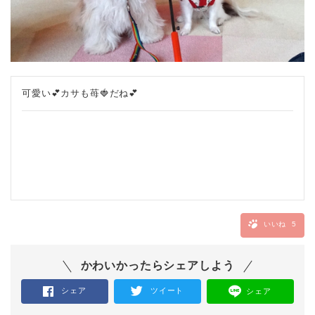
可愛い💕カサも苺🍓だね💕
いいね
5
かわいかったらシェアしよう
シェア
ツイート
シェア