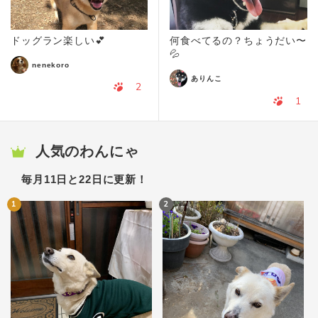
ドッグラン楽しい💕
何食べてるの？ちょうだい〜
💦
nenekoro
ありんこ
2
1
人気のわんにゃ
毎月11日と22日に更新！
1
2