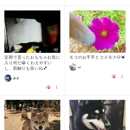
定期で貰ったおもちゃお気に
モコのお手手とコスモス🐶💓
入り何だ😀くわえやすい
ai
し、肌触りも良いね💕
2
みさ
1