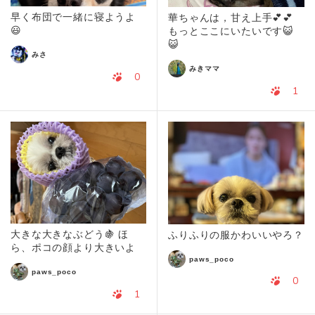
早く布団で一緒に寝ようよ
華ちゃんは，甘え上手💕💕
😃
もっとここにいたいです😺
😺
みさ
みきママ
0
1
大きな大きなぶどう🍇 ほ
ふりふりの服かわいいやろ？
ら、ポコの顔より大きいよ
paws_poco
paws_poco
0
1