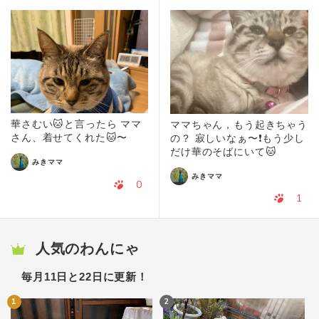
華さむい🐱と言ったら ママ
ママちゃん，もう起きちゃう
さん、着せてくれた🐱〜
の？ 寂しいなぁ〜❗️もう少し
だけ華のそばにいて🐱
みきママ
みきママ
0
1
人気のわんにゃ
毎月11日と22日に更新！
1
2