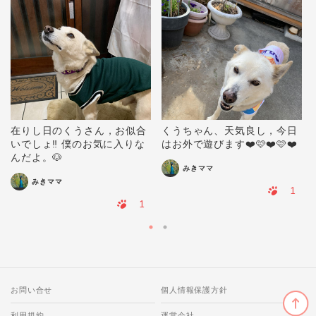
在りし日のくうさん，お似合
くうちゃん、天気良し，今日
いでしょ‼️ 僕のお気に入りな
はお外で遊びます❤️🩷❤️🩷❤️
んだよ。🐶
みきママ
みきママ
1
1
お問い合せ
個人情報保護方針
利用規約
運営会社