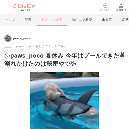
ログイン
会員登録
トップ
記事
わんにゃ投稿
わんにゃ相談
未回答
症状
paws_poco
おとこの子
6.25kg
シー・ズー
pöcö
@paws_poco 夏休み 今年はプールできた✌️
溺れかけたのは秘密やで💦