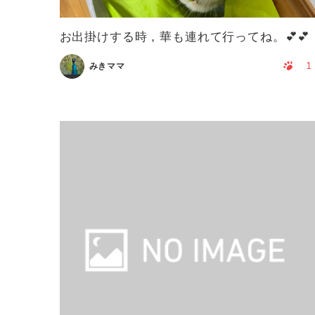
お出掛けする時，華も連れて行ってね。💕💕
1
みきママ