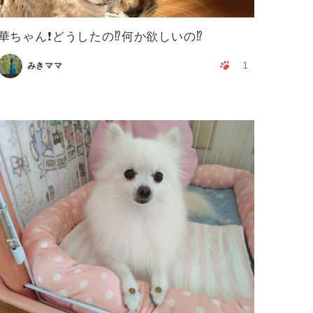
華ちゃん❗️どうしたの⁉️何か欲しいの⁉️
1
みきママ