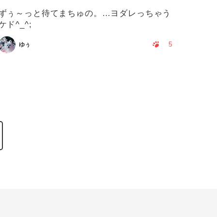
ずぅ～っと待てまちゅの。…ヨダレっちゃう
ケド^_^;
5
ゆぅ