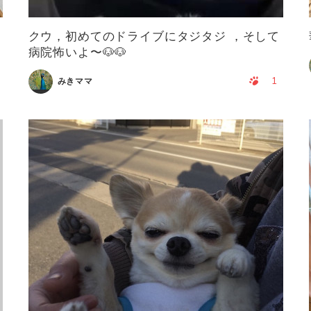
クウ，初めてのドライブにタジタジ ，そして
病院怖いよ〜🐶🐶
1
みきママ