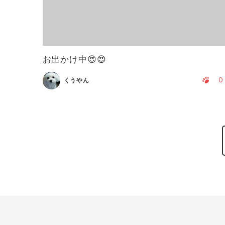
お出かけ中😍😍
0
くうやん