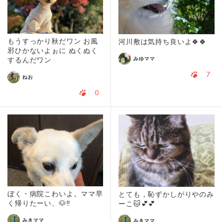
もうすっかり秋だワン お風
河川敷は気持ち良いよ🍀🍀
邪ひかないよぉに ぬくぬく
みゆママ
するんだワン
7
ねお
0
ぼく・病院こわいよ。ママ早
とても，恥ずかしがりやのみ
く帰りたーい、🐶‼︎
ーこ🐱💕💕
みきママ
みきママ