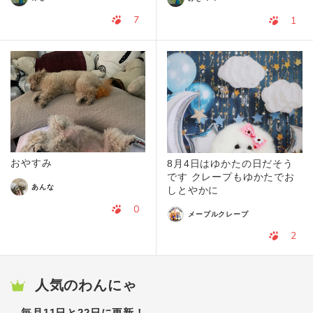
7
1
おやすみ
8月4日はゆかたの日だそう
です クレープもゆかたでお
あんな
しとやかに
0
メープルクレープ
2
人気のわんにゃ
毎月11日と22日に更新！