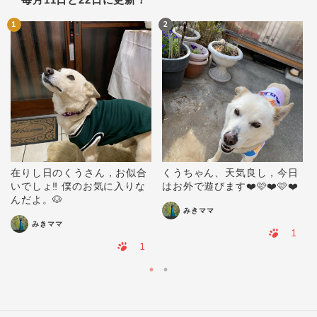
1
2
在りし日のくうさん，お似合
くうちゃん、天気良し，今日
いでしょ‼️ 僕のお気に入りな
はお外で遊びます❤️🩷❤️🩷❤️
んだよ。🐶
みきママ
みきママ
1
1