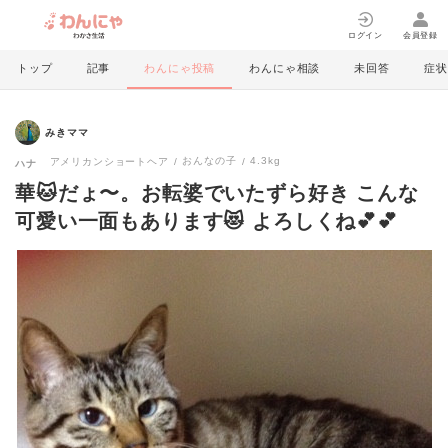
ログイン
会員登録
トップ
記事
わんにゃ投稿
わんにゃ相談
未回答
症状
みきママ
おんなの子
4.3kg
アメリカンショートヘア
ハナ
華🐱だょ〜。お転婆でいたずら好き こんな
可愛い一面もあります😻 よろしくね💕💕