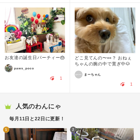
お友達の誕生日パーチィー🎂
どこ見てんの〜👀？ おねぇ
ちゃんの腕の中で寛ぎ中🐶
paws_poco
まーちゃん
1
1
人気のわんにゃ
毎月11日と22日に更新！
1
2