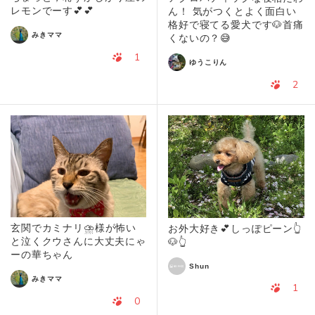
レモンでーす💕💕
ん！ 気がつくとよく面白い
格好で寝てる愛犬です🐶首痛
みきママ
くないの？😅
1
ゆうこりん
2
玄関でカミナリ⛈️様が怖い
お外大好き💕しっぽピーン👆
と泣くクウさんに大丈夫にゃ
🐶👆
ーの華ちゃん
Shun
みきママ
1
0