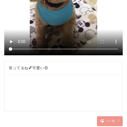
笑ってるね💕可愛い😍
いいね
7