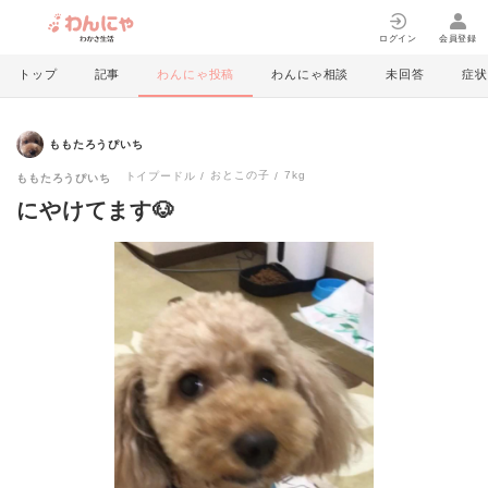
ログイン
会員登録
トップ
記事
わんにゃ投稿
わんにゃ相談
未回答
症状
ももたろうぴいち
おとこの子
7kg
トイプードル
ももたろうぴいち
にやけてます🐶