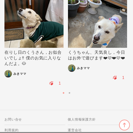
在りし日のくうさん，お似合
くうちゃん、天気良し，今日
いでしょ‼️ 僕のお気に入りな
はお外で遊びます❤️🩷❤️🩷❤️
んだよ。🐶
みきママ
みきママ
1
1
お問い合せ
個人情報保護方針
利用規約
運営会社