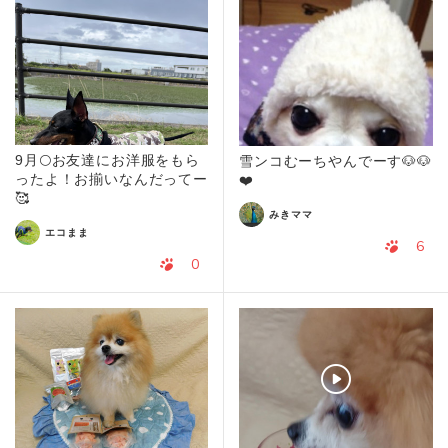
9月🌕お友達にお洋服をもら
雪ンコむーちやんでーす🐶🐶
ったよ！お揃いなんだってー
❤️
🥰
みきママ
エコまま
6
0