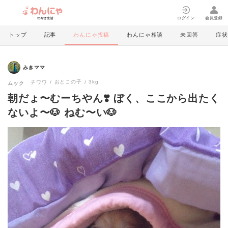
ログイン
会員登録
トップ
記事
わんにゃ投稿
わんにゃ相談
未回答
症状
みきママ
おとこの子
3kg
チワワ
ムック
朝だょ〜むーちやん❣️ ぼく、ここから出たく
ないよ〜🐶 ねむ〜い🐶