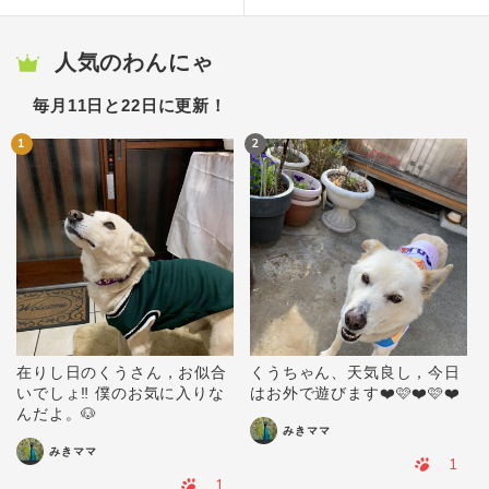
人気のわんにゃ
毎月11日と22日に更新！
1
2
在りし日のくうさん，お似合
くうちゃん、天気良し，今日
いでしょ‼️ 僕のお気に入りな
はお外で遊びます❤️🩷❤️🩷❤️
んだよ。🐶
みきママ
みきママ
1
1