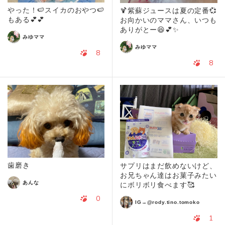
やった！🍉スイカのおやつ🍉
🍹紫蘇ジュースは夏の定番💞
もある💕💕
お向かいのママさん、いつも
ありがとー😆💕✨
みゆママ
みゆママ
8
8
歯磨き
サプリはまだ飲めないけど、
お兄ちゃん達はお菓子みたい
あんな
にボリボリ食べます🥰
0
IG→@rody.tino.tomoko
1