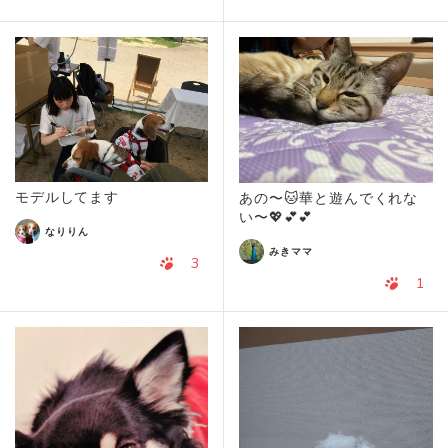
モデルしてます
あの〜🐱華と遊んでくれな
い〜💖💕💕
なりりん
みきママ
3
1