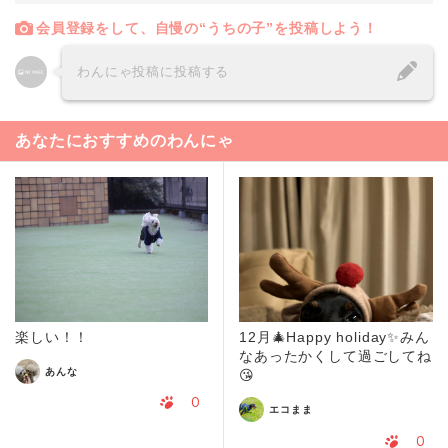
会員登録をして、自慢の“うちの子”を投稿しよう！
わんにゃ投稿に投稿する
あなたにおすすめのわんにゃ
楽しい！！
12月🎄Happy holiday✨みん
なあったかくして過ごしてね
あんな
😘
0
エコまま
0