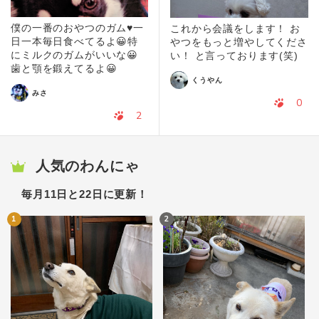
僕の一番のおやつのガム♥一
これから会議をします！ お
日一本毎日食べてるよ😀特
やつをもっと増やしてくださ
にミルクのガムがいいな😀
い！ と言っております(笑)
歯と顎を鍛えてるよ😀
くうやん
みさ
0
2
人気のわんにゃ
毎月11日と22日に更新！
1
2