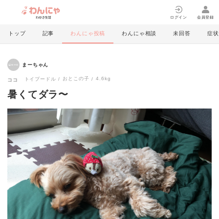
ログイン
会員登録
トップ
記事
わんにゃ投稿
わんにゃ相談
未回答
症状
まーちゃん
おとこの子
4.6kg
トイプードル
ココ
暑くてダラ〜