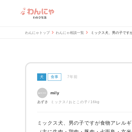
わんにゃトップ
わんにゃ相談一覧
ミックス犬、男の子ですが食
犬
食事
7年前
mily
あずき
ミックス
おとこの子
16kg
ミックス犬、男の子ですが食物アレルギ
（主に牛肉・鶏肉・豚肉・七面鳥・玄米