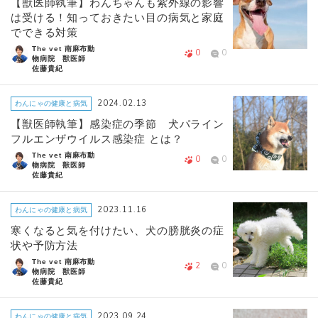
【獣医師執筆】わんちゃんも紫外線の影響
は受ける！知っておきたい目の病気と家庭
でできる対策
The vet 南麻布動
0
0
物病院 獣医師
佐藤貴紀
2024.02.13
わんにゃの健康と病気
【獣医師執筆】感染症の季節 犬パライン
フルエンザウイルス感染症 とは？
The vet 南麻布動
0
0
物病院 獣医師
佐藤貴紀
2023.11.16
わんにゃの健康と病気
寒くなると気を付けたい、犬の膀胱炎の症
状や予防方法
The vet 南麻布動
2
0
物病院 獣医師
佐藤貴紀
2023.09.24
わんにゃの健康と病気