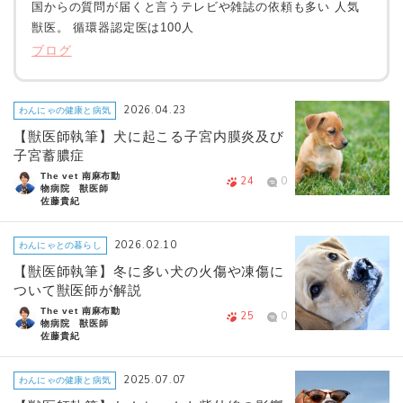
国からの質問が届くと言うテレビや雑誌の依頼も多い 人気
獣医。 循環器認定医は100人
ブログ
2026.04.23
わんにゃの健康と病気
【獣医師執筆】犬に起こる子宮内膜炎及び
子宮蓄膿症
The vet 南麻布動
24
0
物病院 獣医師
佐藤貴紀
2026.02.10
わんにゃとの暮らし
【獣医師執筆】冬に多い犬の火傷や凍傷に
ついて獣医師が解説
The vet 南麻布動
25
0
物病院 獣医師
佐藤貴紀
2025.07.07
わんにゃの健康と病気