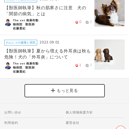
【獣医師執筆】秋の肌寒さに注意 犬の
「関節の病気」とは
The vet 南麻布動
0
0
物病院 獣医師
佐藤貴紀
2023.09.01
わんにゃの健康と病気
【獣医師執筆】夏から増える外耳炎は秋も
危険！犬の「外耳炎」について
The vet 南麻布動
1
0
物病院 獣医師
佐藤貴紀
もっと見る
お問い合せ
個人情報保護方針
利用規約
運営会社