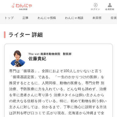
ログイン
会員登録
トップ
記事
わんにゃ投稿
わんにゃ相談
未回答
症状
ライター 詳細
The vet 南麻布動物病院 獣医師
佐藤貴紀
専門は「循環器」。全国におよそ100人しかいないと言う
「循環器認定医」である。 「一生のかかりつけの医師」を
推奨するとともに、人間同様、動物の医療も、専門分野 別
治療、予防医療に力を入れている。どんな時も諦めず、治療
を常に患者さんに寄り添う 治療スタイルは飼い主さんから
の絶大なる信頼を持っている。特に、初めて動物を飼う飼い
主さんに対しては、分かるまで、丁寧に熱心に説明する方法
は評判を呼び口コミで 広がり現在、北海道から沖縄まで全