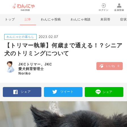
ログイン
会員登録
トップ
記事
わんにゃ投稿
わんにゃ相談
未回答
症状
2023.02.07
わんにゃとの暮らし
【トリマー執筆】何歳まで通える！？シニア
犬のトリミングについて
JKCトリマー、JKC
いいね
0
愛犬飼育管理士
Noriko
シェア
ツイート
シェア