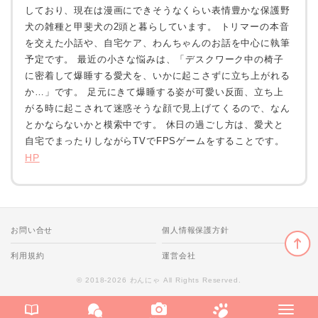
しており、現在は漫画にできそうなくらい表情豊かな保護野
犬の雑種と甲斐犬の2頭と暮らしています。 トリマーの本音
を交えた小話や、自宅ケア、わんちゃんのお話を中心に執筆
予定です。 最近の小さな悩みは、「デスクワーク中の椅子
に密着して爆睡する愛犬を、いかに起こさずに立ち上がれる
か…」です。 足元にきて爆睡する姿が可愛い反面、立ち上
がる時に起こされて迷惑そうな顔で見上げてくるので、なん
とかならないかと模索中です。 休日の過ごし方は、愛犬と
自宅でまったりしながらTVでFPSゲームをすることです。
HP
お問い合せ
個人情報保護方針
利用規約
運営会社
© 2018-2026 わんにゃ All Rights Reserved.