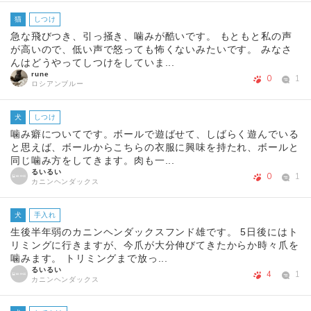
猫
しつけ
急な飛びつき、引っ掻き、噛みが酷いです。 もともと私の声
が高いので、低い声で怒っても怖くないみたいです。 みなさ
んはどうやってしつけをしていま...
rune
0
1
ロシアンブルー
犬
しつけ
噛み癖についてです。ボールで遊ばせて、しばらく遊んでいる
と思えば、ボールからこちらの衣服に興味を持たれ、ボールと
同じ噛み方をしてきます。肉も一...
るいるい
0
1
カニンヘンダックス
犬
手入れ
生後半年弱のカニンヘンダックスフンド雄です。 5日後にはト
リミングに行きますが、今爪が大分伸びてきたからか時々爪を
噛みます。 トリミングまで放っ...
るいるい
4
1
カニンヘンダックス