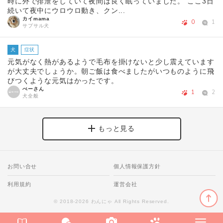
時に外で排泄をしていて夜間は良く眠っていました。 ここ3日
続いて夜中にウロウロ動き、クン...
カイmama
0
1
サプサル犬
犬
症状
元気がなく熱があるようで毛布を掛けないと少し震えています
が大丈夫でしょうか。朝ご飯は食べましたがいつものように飛
びつくような元気はかったです。
ぺーさん
1
2
犬全般
もっと見る
お問い合せ
個人情報保護方針
利用規約
運営会社
© 2018-2026 わんにゃ All Rights Reserved.