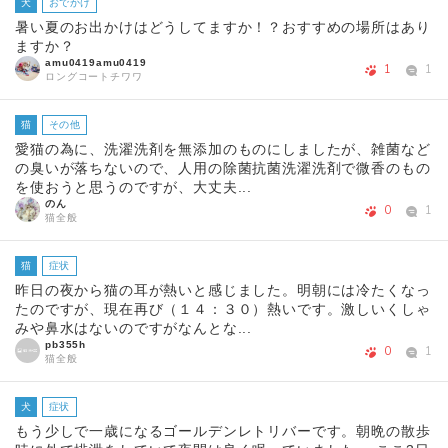
犬
おでかけ
暑い夏のお出かけはどうしてますか！？おすすめの場所はあり
ますか？
amu0419amu0419
1
1
ロングコートチワワ
猫
その他
愛猫の為に、洗濯洗剤を無添加のものにしましたが、雑菌など
の臭いが落ちないので、人用の除菌抗菌洗濯洗剤で微香のもの
を使おうと思うのですが、大丈夫...
のん
0
1
猫全般
猫
症状
昨日の夜から猫の耳が熱いと感じました。明朝には冷たくなっ
たのですが、現在再び（１４：３０）熱いです。激しいくしゃ
みや鼻水はないのですがなんとな...
pb355h
0
1
猫全般
犬
症状
もう少しで一歳になるゴールデンレトリバーです。朝晩の散歩