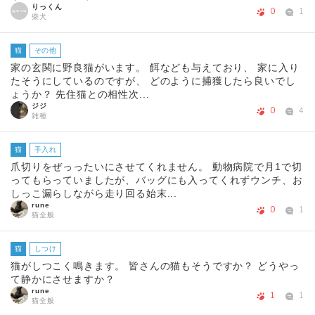
りっくん
0
1
柴犬
猫
その他
家の玄関に野良猫がいます。 餌なども与えており、 家に入り
たそうにしているのですが、 どのように捕獲したら良いでし
ょうか？ 先住猫との相性次...
ジジ
0
4
雑種
猫
手入れ
爪切りをぜっったいにさせてくれません。 動物病院で月1で切
ってもらっていましたが、バッグにも入ってくれずウンチ、お
しっこ漏らしながら走り回る始末...
rune
0
1
猫全般
猫
しつけ
猫がしつこく鳴きます。 皆さんの猫もそうですか？ どうやっ
て静かにさせますか？
rune
1
1
猫全般