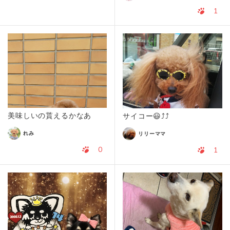
1
美味しいの貰えるかなあ
サイコー😃⤴️⤴️
れみ
リリーママ
0
1