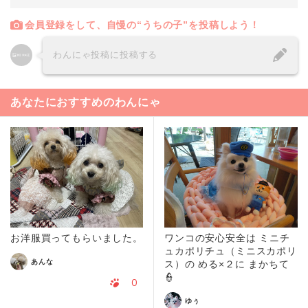
会員登録をして、自慢の“うちの子”を投稿しよう！
わんにゃ投稿に投稿する
あなたにおすすめのわんにゃ
お洋服買ってもらいました。
ワンコの安心安全は ミニチ
ュカポリチュ（ミニスカポリ
あんな
ス）の める×２に まかちて
👮
0
ゆぅ