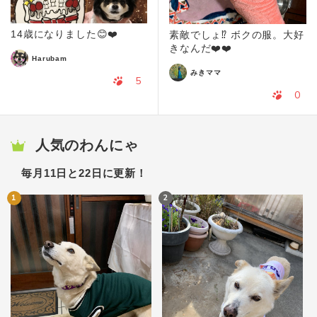
14歳になりました😊❤️
素敵でしょ⁉️ ボクの服。大好
きなんだ❤️❤️
Harubam
みきママ
5
0
人気のわんにゃ
毎月11日と22日に更新！
1
2