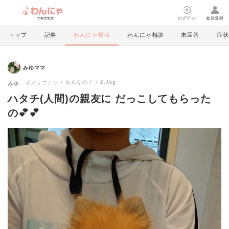
ログイン
会員登録
トップ
記事
わんにゃ投稿
わんにゃ相談
未回答
症状
みゆママ
おんなの子
2.4kg
ポメラニアン
みゆ
ハタチ(人間)の親友に だっこしてもらった
の💕💕