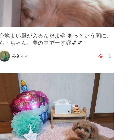
心地よい風が入るんだよ🐶 あっという間に、
ら・ちゃん、夢の中でーす😍💕💕
1
みきママ