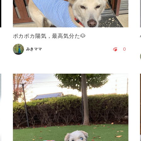
ポカポカ陽気，最高気分た🐶
0
みきママ