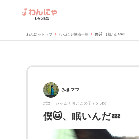
わんにゃトップ
わんにゃ投稿一覧
僕🐱、眠いんだ💤
みきママ
おとこの子
5.5kg
ポコ
シャム
僕🐱、眠いんだ💤