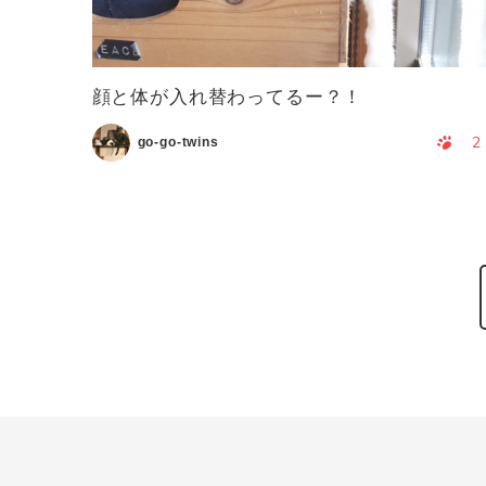
顔と体が入れ替わってるー？！
2
go-go-twins