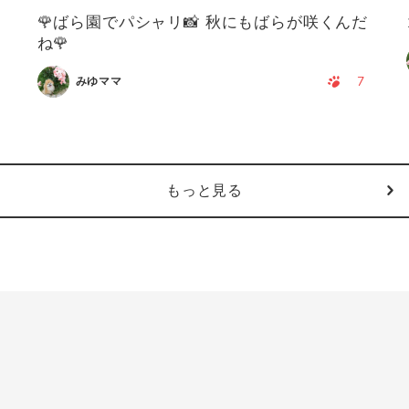
🌹ばら園でパシャリ📸 秋にもばらが咲くんだ
ね🌹
7
みゆママ
もっと見る