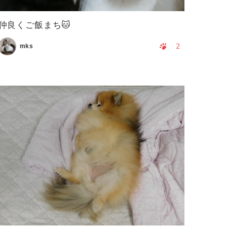
仲良くご飯まち🐱
2
mks