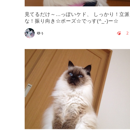
見てるだけ～…っぽいケド、 しっかり！立派
な！振り向き☆ポーズ☆でっす(^_-)ー☆
2
ゆぅ