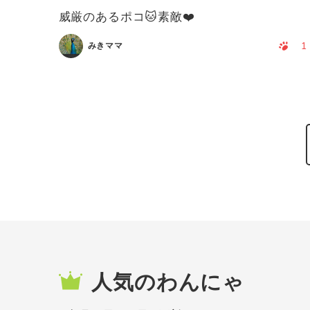
威厳のあるポコ🐱素敵❤️
1
みきママ
人気のわんにゃ