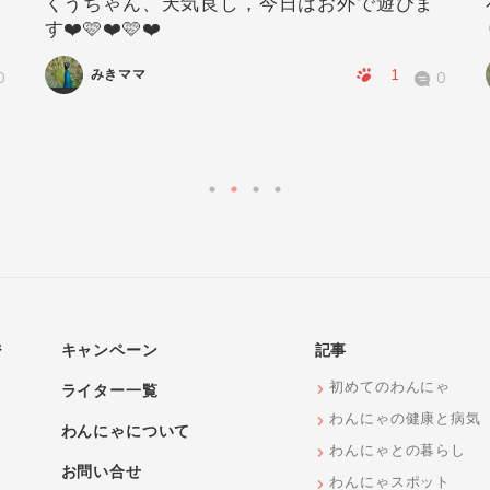
くうちゃん、天気良し，今日はお外で遊びま
す❤️🩷❤️🩷❤️
1
みきママ
0
0
ジ
キャンペーン
記事
初めてのわんにゃ
ライター一覧
わんにゃの健康と病気
わんにゃについて
わんにゃとの暮らし
お問い合せ
わんにゃスポット