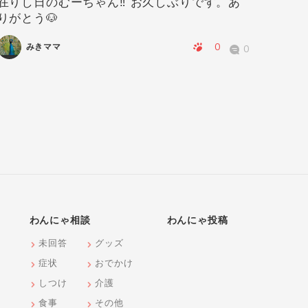
在りし日のむーちゃん‼️ お久しぶりです。あ
華ちゃ
りがとう🐶
0
みきママ
0
わんにゃ相談
わんにゃ投稿
未回答
グッズ
症状
おでかけ
しつけ
介護
食事
その他