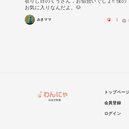
在りし日のくうさん，お似合いでしょ‼️ 僕の
お気に入りなんだよ。🐶
0
0
1
みきママ
トップペー
会員登録
ログイン