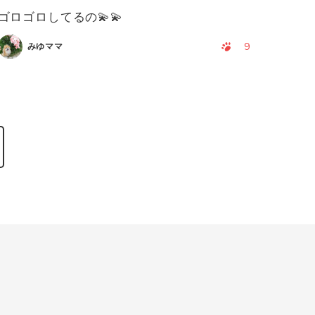
ゴロゴロしてるの💫💫
9
みゆママ