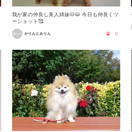
我が家の仲良し美人姉妹🐶😺 今日も仲良くツ
ーショット🥰
0
かりんとみりん