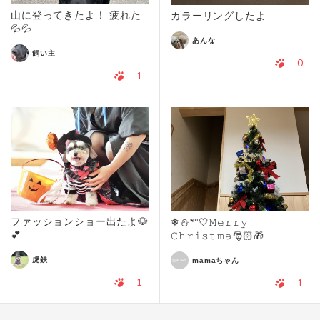
山に登ってきたよ！ 疲れた
カラーリングしたよ
💦💦
あんな
飼い主
0
1
ファッションショー出たよ🐶
❄⛄️*°🤍𝙼𝚎𝚛𝚛𝚢
💕
𝙲𝚑𝚛𝚒𝚜𝚝𝚖𝚊🎅🏻🎁
虎鉄
mamaちゃん
1
1