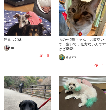
仲良し兄妹
あの〜⁉️華ちゃん，お腹空い
て，空いて，仕方ないんです
Rei
けど🐱🐱
6
みきママ
1