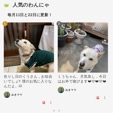
人気のわんにゃ
毎月11日と22日に更新！
1
2
在りし日のくうさん，お似合
くうちゃん、天気良し，今日
いでしょ‼️ 僕のお気に入りな
はお外で遊びます❤️🩷❤️🩷❤️
んだよ。🐶
みきママ
みきママ
1
1