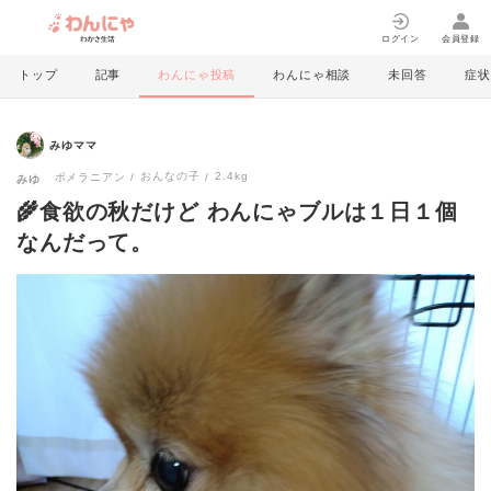
ログイン
会員登録
トップ
記事
わんにゃ投稿
わんにゃ相談
未回答
症状
みゆママ
おんなの子
2.4kg
ポメラニアン
みゆ
🌾食欲の秋だけど わんにゃブルは１日１個
なんだって。