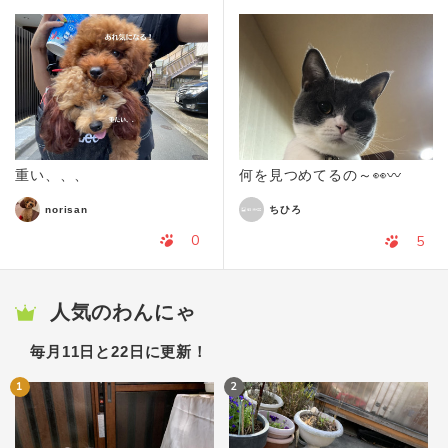
重い、、、
何を見つめてるの～👀〰
norisan
ちひろ
0
5
人気のわんにゃ
毎月11日と22日に更新！
1
2