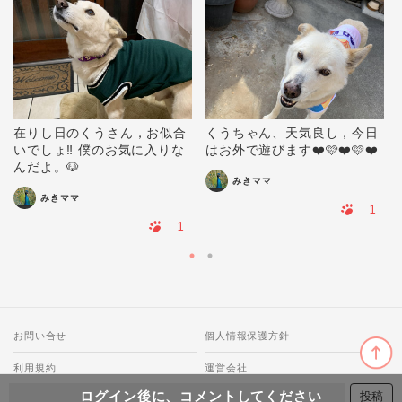
在りし日のくうさん，お似合
くうちゃん、天気良し，今日
いでしょ‼️ 僕のお気に入りな
はお外で遊びます❤️🩷❤️🩷❤️
んだよ。🐶
みきママ
みきママ
1
1
お問い合せ
個人情報保護方針
利用規約
運営会社
ログイン後に、コメントしてください
© 2018-2026 わんにゃ All Rights Reserved.