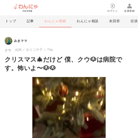
ログイン
会員登録
トップ
記事
わんにゃ投稿
わんにゃ相談
未回答
症状
みきママ
おとこの子
7kg
紀州
クウ
クリスマス🎄だけど 僕、クウ🐶は病院で
す。怖いよ〜🐶🐶