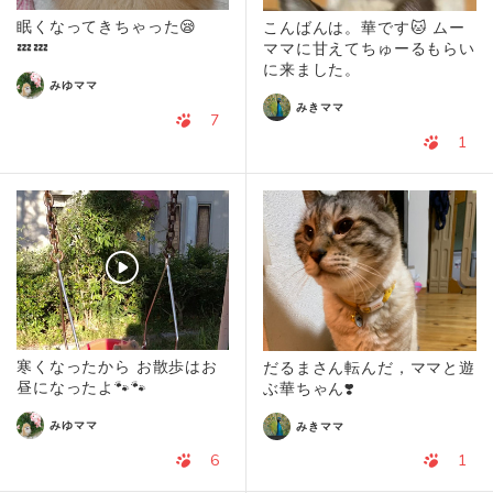
眠くなってきちゃった😪
こんばんは。華です🐱 ムー
💤💤
ママに甘えてちゅーるもらい
に来ました。
みゆママ
みきママ
7
1
寒くなったから お散歩はお
だるまさん転んだ，ママと遊
昼になったよ🐾🐾
ぶ華ちゃん❣️
みゆママ
みきママ
6
1