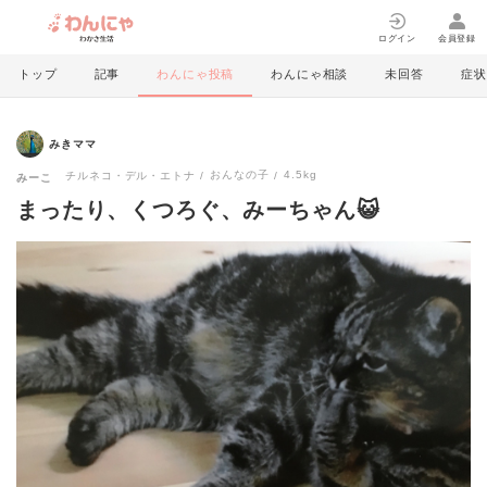
ログイン
会員登録
トップ
記事
わんにゃ投稿
わんにゃ相談
未回答
症状
みきママ
おんなの子
4.5kg
チルネコ・デル・エトナ
みーこ
まったり、くつろぐ、みーちゃん😺