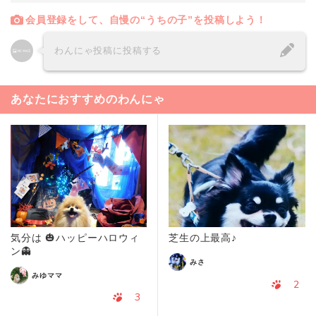
会員登録をして、自慢の“うちの子”を投稿しよう！
わんにゃ投稿に投稿する
あなたにおすすめのわんにゃ
気分は 🎃ハッピーハロウィ
芝生の上最高♪
ン👻
みさ
みゆママ
2
3