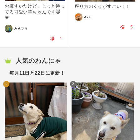
お腹すいたけど、じっと待っ
座り方のくせがすごい！！
てる可愛い華ちゃんです😺
Aka
💗
5
みきママ
1
人気のわんにゃ
毎月11日と22日に更新！
1
2