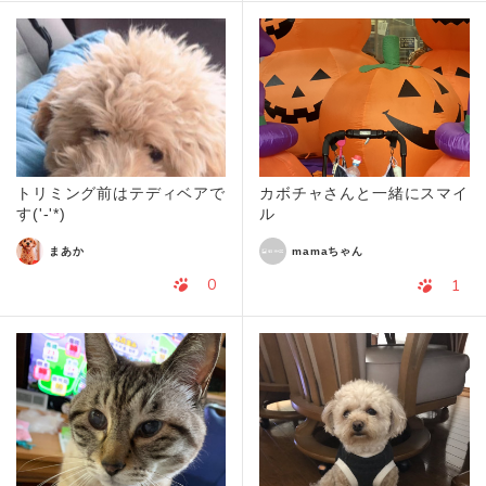
トリミング前はテディベアで
カボチャさんと一緒にスマイ
す('-'*)
ル
まあか
mamaちゃん
0
1