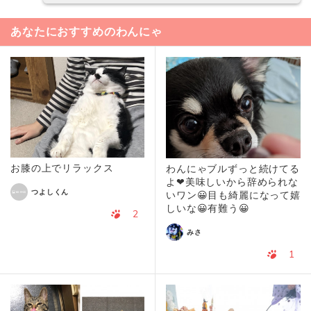
あなたにおすすめのわんにゃ
お膝の上でリラックス
わんにゃブルずっと続けてる
よ❤美味しいから辞められな
つよしくん
いワン😀目も綺麗になって嬉
しいな😀有難う😀
2
みさ
1