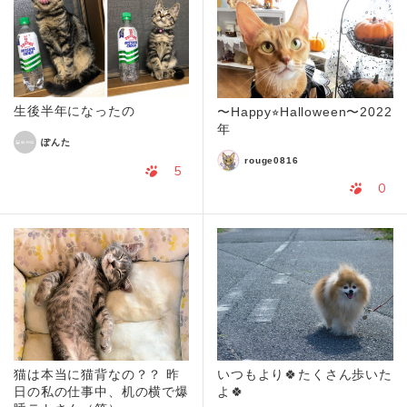
生後半年になったの
〜Happy⭐︎Halloween〜2022
年
ぽんた
rouge0816
5
0
猫は本当に猫背なの？？ 昨
いつもより🍀たくさん歩いた
日の私の仕事中、机の横で爆
よ🍀