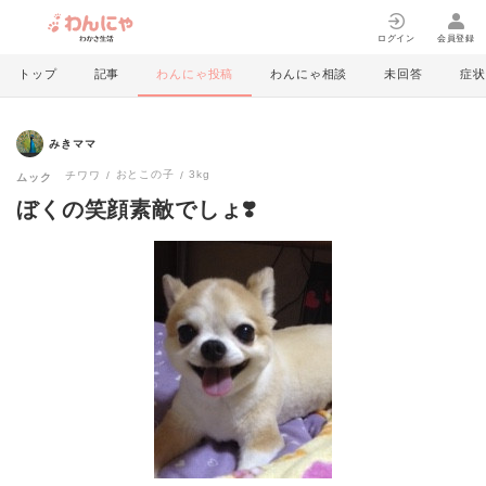
ログイン
会員登録
トップ
記事
わんにゃ投稿
わんにゃ相談
未回答
症状
みきママ
おとこの子
3kg
チワワ
ムック
ぼくの笑顔素敵でしょ❣️