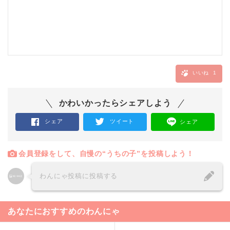
いいね
1
かわいかったらシェアしよう
シェア
ツイート
シェア
会員登録をして、自慢の“うちの子”を投稿しよう！
わんにゃ投稿に投稿する
あなたにおすすめのわんにゃ