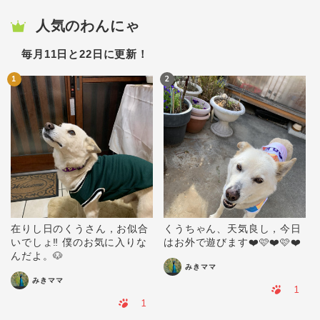
人気のわんにゃ
毎月11日と22日に更新！
1
2
在りし日のくうさん，お似合
くうちゃん、天気良し，今日
いでしょ‼️ 僕のお気に入りな
はお外で遊びます❤️🩷❤️🩷❤️
んだよ。🐶
みきママ
みきママ
1
1