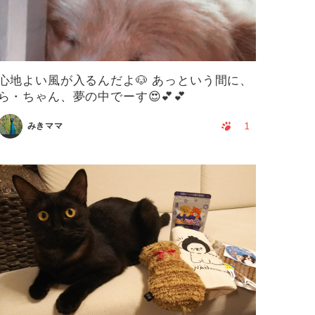
心地よい風が入るんだよ🐶 あっという間に、
ら・ちゃん、夢の中でーす😍💕💕
1
みきママ