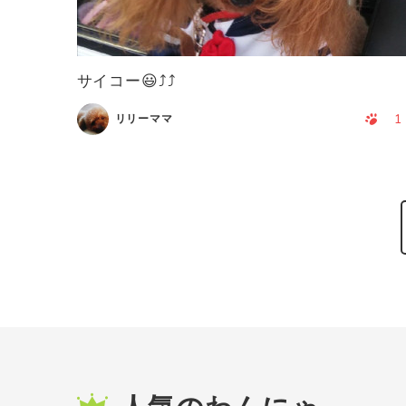
サイコー😃⤴️⤴️
1
リリーママ