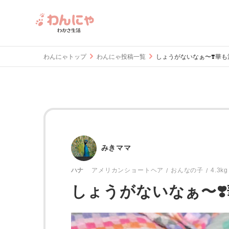
わんにゃトップ
わんにゃ投稿一覧
しょうがないなぁ〜❣️華も
みきママ
おんなの子
4.3kg
ハナ
アメリカンショートヘア
しょうがないなぁ〜❣️