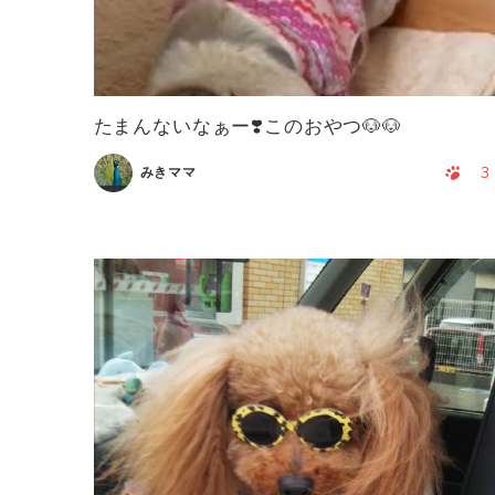
たまんないなぁー❣️このおやつ🐶🐶
3
みきママ