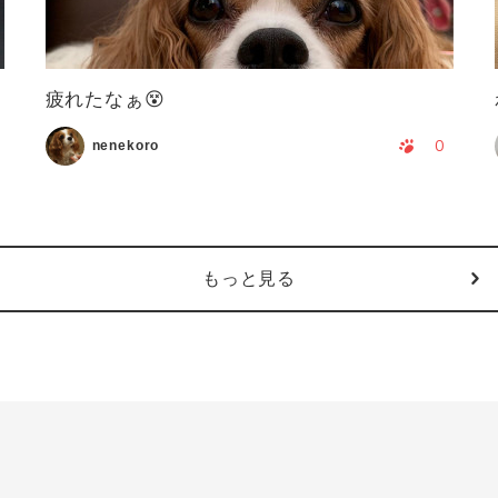
疲れたなぁ😵
0
nenekoro
もっと見る