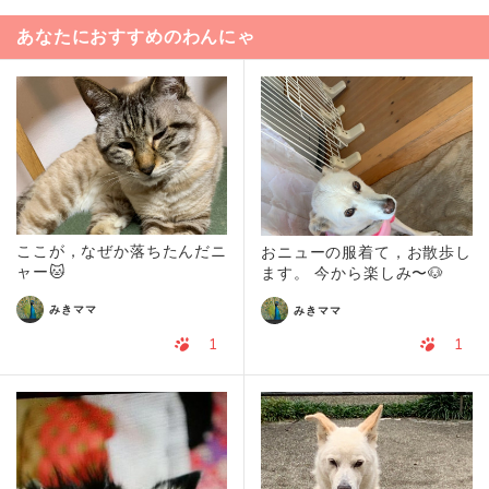
あなたにおすすめのわんにゃ
ここが，なぜか落ちたんだニ
おニューの服着て，お散歩し
ャー🐱
ます。 今から楽しみ〜🐶
みきママ
みきママ
1
1