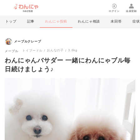
ログイン
会員登録
トップ
記事
わんにゃ投稿
わんにゃ相談
未回答
症状
メープルクレープ
おんなの子
3.6kg
トイプードル
メープル
わんにゃんバサダー 一緒にわんにゃブル毎
日続けましょう♪