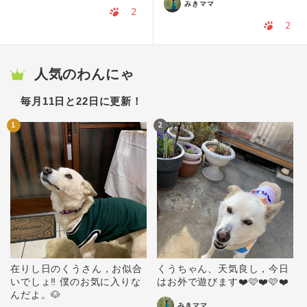
みきママ
2
2
人気のわんにゃ
毎月11日と22日に更新！
1
2
在りし日のくうさん，お似合
くうちゃん、天気良し，今日
いでしょ‼️ 僕のお気に入りな
はお外で遊びます❤️🩷❤️🩷❤️
んだよ。🐶
みきママ