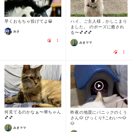
早くおもちゃ投げてよ😀
ハイ、ご主人様，かしこまり
ました。 のポーズに癒され
みさ
る〜💕💕💕
1
みきママ
1
何見てるのかなぁ〜華ちゃん
昨夜の地震にパニックのくう
💕💕
さん🐶 びっくり‼️こわい〜🐶
🐶
みきママ