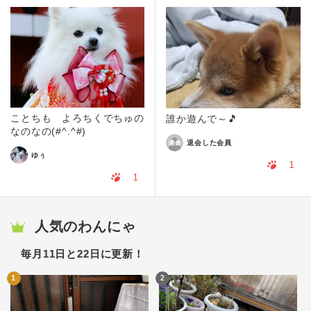
ことちも よろちくでちゅの
誰か遊んで～🎵
なのなの(#^.^#)
退会した会員
ゆぅ
1
1
人気のわんにゃ
毎月11日と22日に更新！
1
2