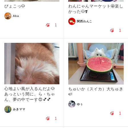
ぴょこっ🐶
わんにゃんマーケット🤩楽し
かった🐶❣️
Aka
関西わんこ
1
1
心地よい風が入るんだよ🐶
ちゅいか（スイカ）大ちゅき
あっという間に、ら・ちゃ
🍉
ん、夢の中でーす😍💕💕
ゆぅ
みきママ
1
1