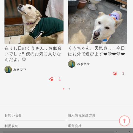
在りし日のくうさん，お似合
くうちゃん、天気良し，今日
いでしょ‼️ 僕のお気に入りな
はお外で遊びます❤️🩷❤️🩷❤️
んだよ。🐶
みきママ
みきママ
1
1
お問い合せ
個人情報保護方針
利用規約
運営会社