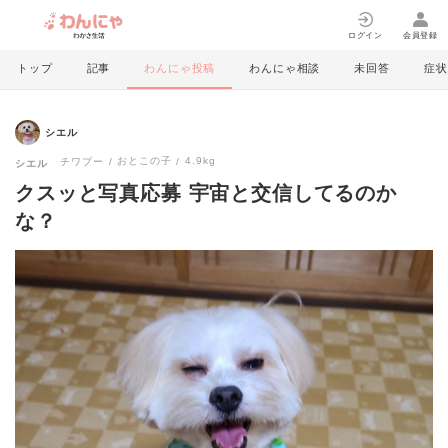
ログイン
会員登録
トップ
記事
わんにゃ投稿
わんにゃ相談
未回答
症状
シエル
おとこの子
4.9kg
チワプー
シエル
クスッと写真応募 宇宙と交信してるのか
な？