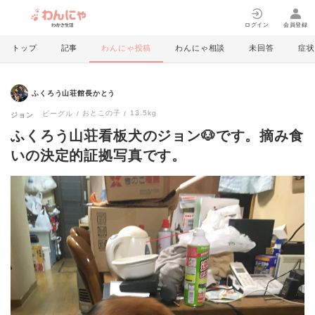
ログイン
会員登録
トップ
記事
わんにゃ投稿
わんにゃ相談
未回答
症状
ふくろう山荘館長かとう
おとこの子
13.5kg
ビーグル
ジョン
ふくろう山荘看板犬のジョン🐶です。摘み食
いの決定的証拠写真です。