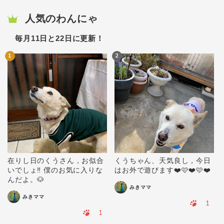
人気のわんにゃ
毎月11日と22日に更新！
1
2
在りし日のくうさん，お似合
くうちゃん、天気良し，今日
いでしょ‼️ 僕のお気に入りな
はお外で遊びます❤️🩷❤️🩷❤️
んだよ。🐶
みきママ
みきママ
1
1