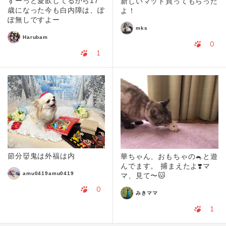
ずーっと愛飲してるから17
新しいマット買ってもらった
歳になった今も白内障は、ぽ
よ！
ぽ無しですよー
mks
Harubam
0
1
節分👹鬼は外福は内
華ちゃん、おもちゃの🐁と遊
んでます。 捕まえたよ❣️マ
amu0419amu0419
マ、見て〜🐱
0
みきママ
1