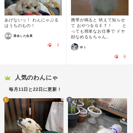
あげないっ！ わんにゃぶる
携帯が鳴ると 吠えて知らせ
はうちのもの！
て おやつをＧＥＴ！ と
っても簡単なお仕事で ドヤ
退会した会員
顔なめるもちゃん。
3
ゆぅ
6
人気のわんにゃ
毎月11日と22日に更新！
1
2