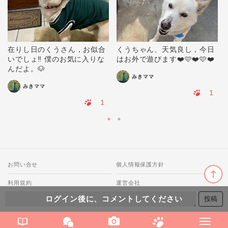
在りし日のくうさん，お似合
くうちゃん、天気良し，今日
いでしょ‼️ 僕のお気に入りな
はお外で遊びます❤️🩷❤️🩷❤️
んだよ。🐶
みきママ
みきママ
1
1
お問い合せ
個人情報保護方針
利用規約
運営会社
ログイン後に、コメントしてください
© 2018-2026 わんにゃ All Rights Reserved.