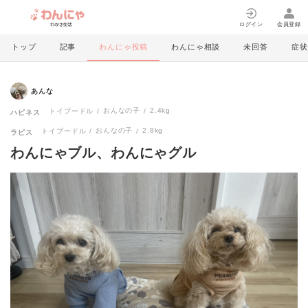
ログイン
会員登録
トップ
記事
わんにゃ投稿
わんにゃ相談
未回答
症状
あんな
おんなの子
2.4kg
トイプードル
ハピネス
おんなの子
2.8kg
トイプードル
ラピス
わんにゃブル、わんにゃグル