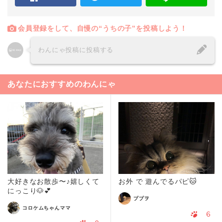
会員登録をして、自慢の“うちの子”を投稿しよう！
わんにゃ投稿に投稿する
あなたにおすすめのわんにゃ
大好きなお散歩〜♪嬉しくて
お外 で 遊んでるパピ🐱
にっこり🐶💕
ププヲ
コロケムちゃんママ
6