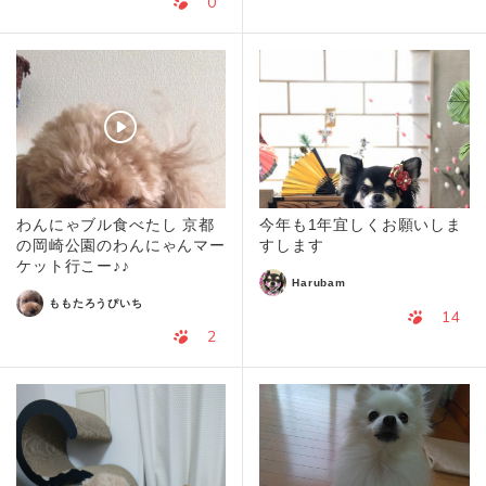
0
わんにゃブル食べたし 京都
今年も1年宜しくお願いしま
の岡崎公園のわんにゃんマー
すします
ケット行こー♪♪
Harubam
ももたろうぴいち
14
2