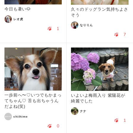
今日も暑い🐶
久々のドッグラン気持ちよさ
そう
レオ虎
なりりん
1
7
一歩前へ〜♡いつでもかまっ
いよいよ梅雨入り 紫陽花が
てちゃん♡ 舌も出ちゃうん
綺麗でした
だよね(笑)
ナナ
chiihime
1
0