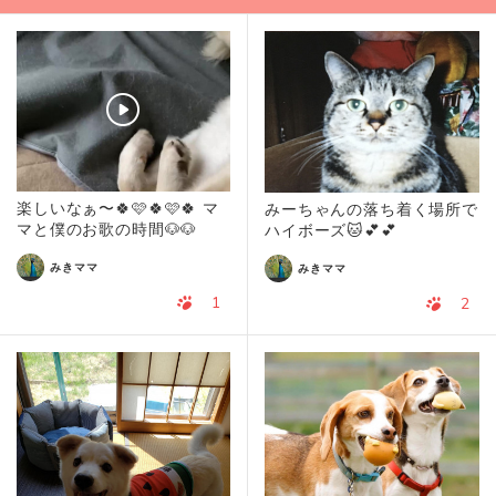
楽しいなぁ〜🍀🩷🍀🩷🍀 マ
みーちゃんの落ち着く場所で
マと僕のお歌の時間🐶🐶
ハイボーズ🐱💕💕
みきママ
みきママ
1
2