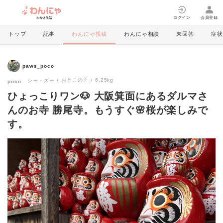
ログイン
会員登録
トップ
記事
わんにゃ投稿
わんにゃ相談
未回答
症状
paws_poco
おとこの子
6.25kg
シー・ズー
pöcö
ひょっこりワン🐶 大阪箕面にあるダルマさ
んのお寺 勝尾寺。もうすぐ🌸桜が楽しみで
す。