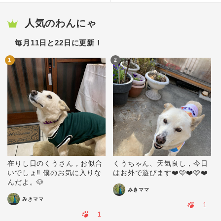
人気のわんにゃ
毎月11日と22日に更新！
1
2
在りし日のくうさん，お似合
くうちゃん、天気良し，今日
いでしょ‼️ 僕のお気に入りな
はお外で遊びます❤️🩷❤️🩷❤️
んだよ。🐶
みきママ
みきママ
1
1