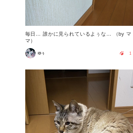
毎日… 誰かに見られているよぅな… （by マ
マ）
1
ゆぅ