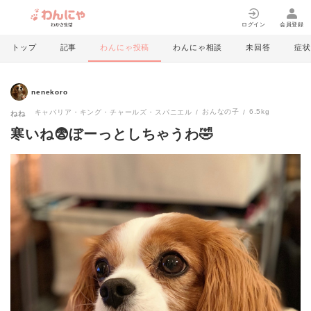
ログイン
会員登録
トップ
記事
わんにゃ投稿
わんにゃ相談
未回答
症状
nenekoro
おんなの子
6.5kg
キャバリア・キング・チャールズ・スパニエル
ねね
寒いね😨ぼーっとしちゃうわ🤣