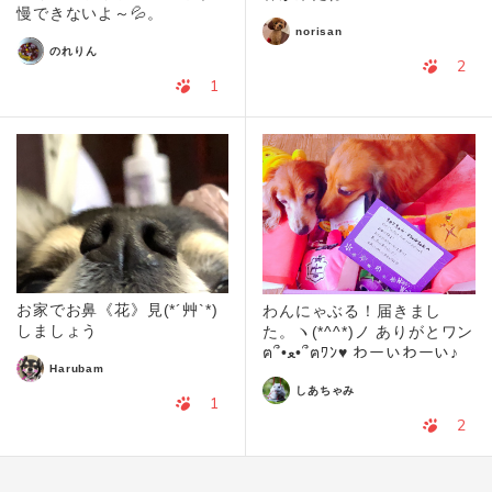
慢できないよ～💦。
norisan
のれりん
2
1
お家でお鼻《花》見(*´艸`*)
わんにゃぶる！届きまし
しましょう
た。ヽ(*^^*)ノ ありがとワン
ฅ՞•ﻌ•՞ฅﾜﾝ♥ わーいわーい♪
Harubam
しあちゃみ
1
2