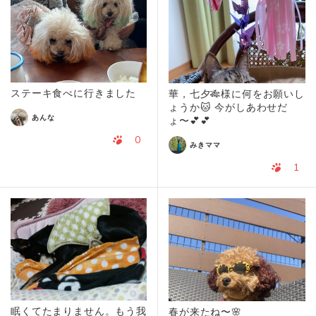
ステーキ食べに行きました
華，七夕🎋様に何をお願いし
ょうか🐱 今がしあわせだ
あんな
ょ〜💕💕
0
みきママ
1
眠くてたまりません。もう我
春が来たね〜🌸