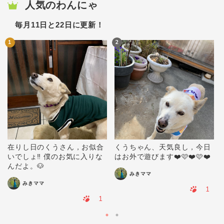
人気のわんにゃ
毎月11日と22日に更新！
1
2
在りし日のくうさん，お似合
くうちゃん、天気良し，今日
いでしょ‼️ 僕のお気に入りな
はお外で遊びます❤️🩷❤️🩷❤️
んだよ。🐶
みきママ
みきママ
1
1