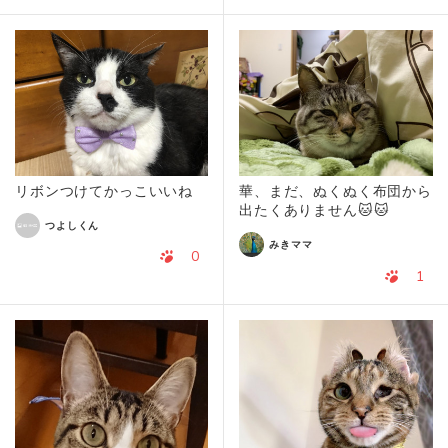
リボンつけてかっこいいね
華、まだ、ぬくぬく布団から
出たくありません🐱🐱
つよしくん
みきママ
0
1