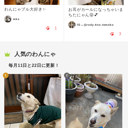
わんにゃブル大好き✨
お耳がカールになっちゃいま
ちたにゃん😝💕
mks
IG→@rody.tino.tomoko
1
3
人気のわんにゃ
毎月11日と22日に更新！
1
2