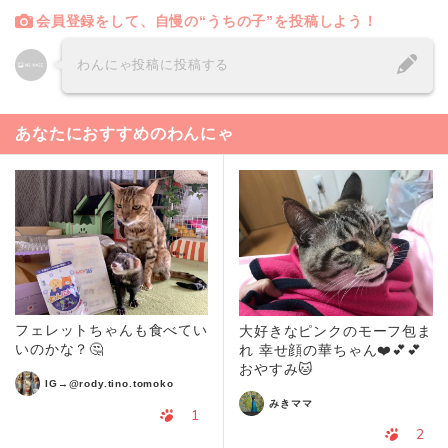
会員登録をして、自慢の“うちの子”を投稿しよう！
わんにゃ投稿に投稿する
あなたにおすすめのわんにゃ
フェレットちゃんも食べてい
大好きなピンクのモーフ包ま
いのかな？🤔
れ 幸せ顔の華ちゃん❤️💕💕
おやすみ🐱
IG→@rody.tino.tomoko
みきママ
1
2