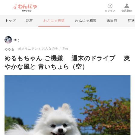
ログイン
会員登録
トップ
記事
わんにゃ投稿
わんにゃ相談
未回答
症状
ゆぅ
おんなの子
2kg
ポメラニアン
めるも
めるもちゃん ご機嫌 週末のドライブ 爽
やかな風と 青いちょら（空）