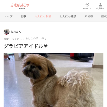
ログイン
会員登録
トップ
記事
わんにゃ投稿
わんにゃ相談
未回答
症状
なおみん
おとこの子
6kg
ミックス
風汰
グラビアアイドル❤