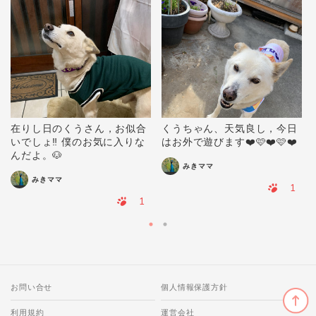
在りし日のくうさん，お似合
くうちゃん、天気良し，今日
いでしょ‼️ 僕のお気に入りな
はお外で遊びます❤️🩷❤️🩷❤️
んだよ。🐶
みきママ
みきママ
1
1
お問い合せ
個人情報保護方針
利用規約
運営会社