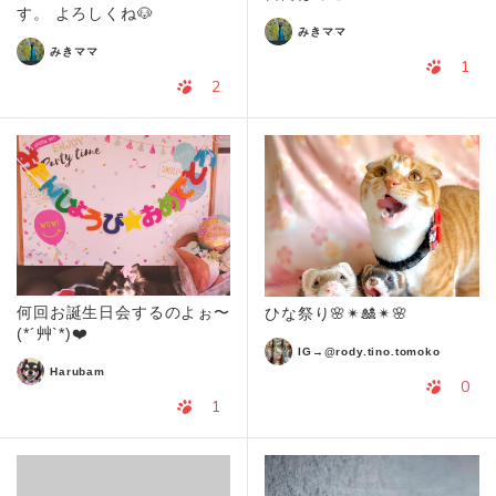
す。 よろしくね🐶
みきママ
みきママ
1
2
何回お誕生日会するのよぉ〜
ひな祭り🌸✴🎎✴🌸
(*´艸`*)❤️
IG→@rody.tino.tomoko
Harubam
0
1