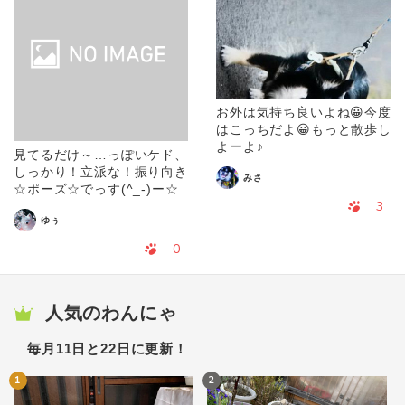
お外は気持ち良いよね😀今度
はこっちだよ😀もっと散歩し
よーよ♪
見てるだけ～…っぽいケド、
しっかり！立派な！振り向き
みさ
☆ポーズ☆でっす(^_-)ー☆
3
ゆぅ
0
人気のわんにゃ
毎月11日と22日に更新！
1
2