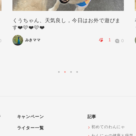
くうちゃん、天気良し，今日はお外で遊びま
す❤️🩷❤️🩷❤️
1
みきママ
0
0
ジ
キャンペーン
記事
初めてのわんにゃ
ライター一覧
わんにゃの健康と病気