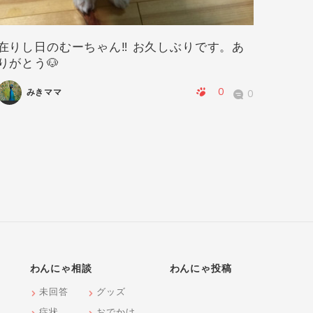
在りし日のむーちゃん‼️ お久しぶりです。あ
華ちゃ
りがとう🐶
0
みきママ
0
わんにゃ相談
わんにゃ投稿
未回答
グッズ
症状
おでかけ