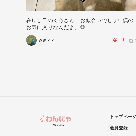
在りし日のくうさん，お似合いでしょ‼️ 僕の
お気に入りなんだよ。🐶
0
0
1
みきママ
トップペー
会員登録