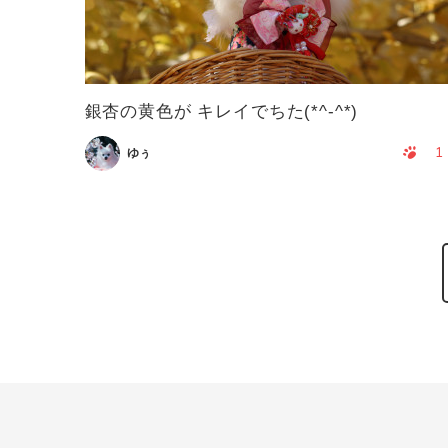
銀杏の黄色が キレイでちた(*^-^*)
1
ゆぅ