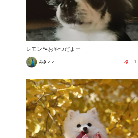
レモン🐾おやつだよー
1
みきママ