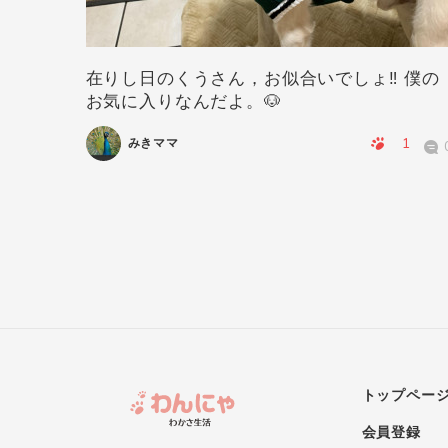
在りし日のくうさん，お似合いでしょ‼️ 僕の
お気に入りなんだよ。🐶
0
0
1
みきママ
トップペー
会員登録