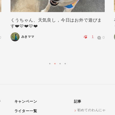
くうちゃん、天気良し，今日はお外で遊びま
す❤️🩷❤️🩷❤️
1
みきママ
0
0
ジ
キャンペーン
記事
初めてのわんにゃ
ライター一覧