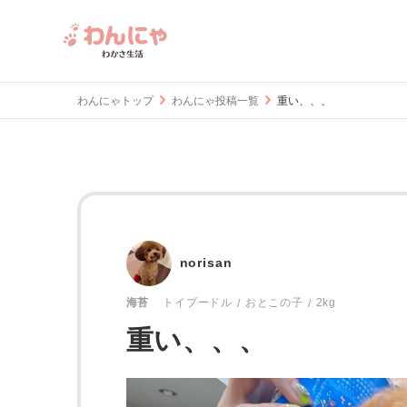
わんにゃトップ
わんにゃ投稿一覧
重い、、、
norisan
おとこの子
2kg
海苔
トイプードル
重い、、、