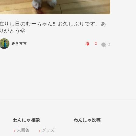
在りし日のむーちゃん‼️ お久しぶりです。あ
華ちゃ
りがとう🐶
0
みきママ
0
わんにゃ相談
わんにゃ投稿
未回答
グッズ