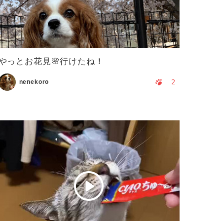
やっとお花見🌸行けたね！
2
nenekoro