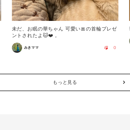
未だ、お眠の華ちゃん 可愛い🎀の首輪プレゼ
ントされたよ🐱❤️，
0
みきママ
もっと見る