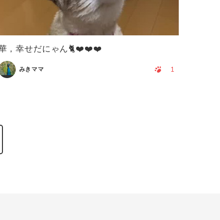
華，幸せだにゃん🐈❤️❤️❤️
1
みきママ