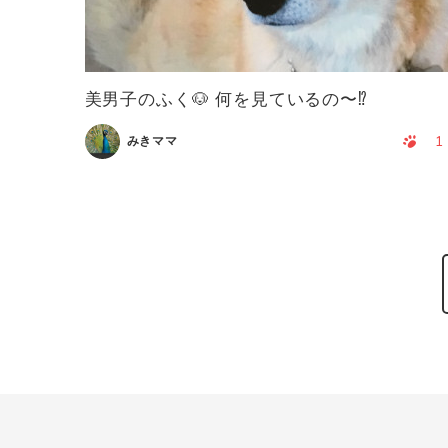
美男子のふく🐶 何を見ているの〜⁉️
1
みきママ