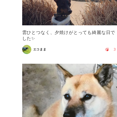
雲ひとつなく、夕焼けがとっても綺麗な日で
した✨
3
エコまま