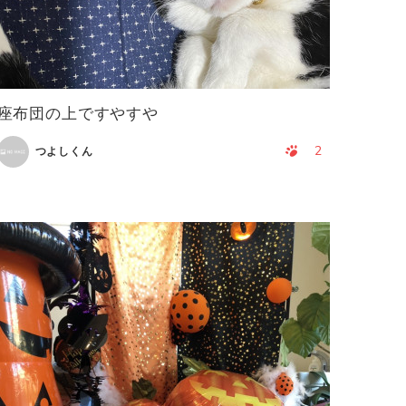
座布団の上ですやすや
2
つよしくん