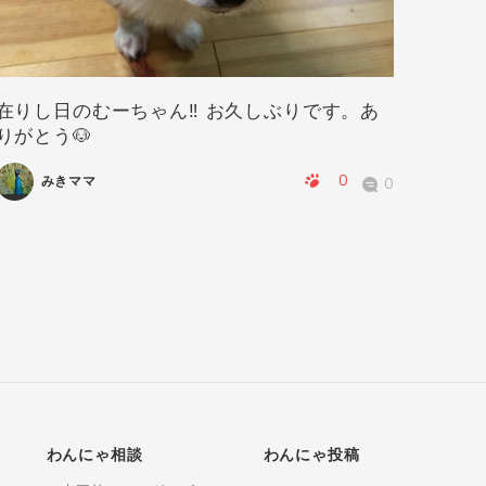
在りし日のむーちゃん‼️ お久しぶりです。あ
華ちゃ
りがとう🐶
0
みきママ
0
わんにゃ相談
わんにゃ投稿