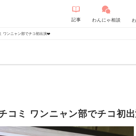
記事
わんにゃ相談
マチコミ ワンニャン部でチコ初出演❤️
レ玉 マチコミ ワンニャン部でチコ初出