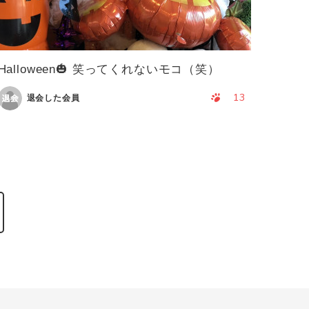
Halloween🎃 笑ってくれないモコ（笑）
13
退会した会員