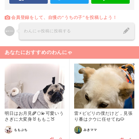
会員登録をして、自慢の“うちの子”を投稿しよう！
わんにゃ投稿に投稿する
あなたにおすすめのわんにゃ
明日はお月見🌾🌕💫可愛いう
雷⚡︎ビビリの僕だけど，見張
さぎに大変身🐰ももこ🍑
り番はクウに任せてね🐶
ももぷち
みきママ