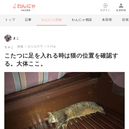
ログイン
会員登録
トップ
記事
わんにゃ投稿
わんにゃ相談
未回答
症状
まこ
おんなの子
3.2kg
雑種
ちゃこ
こたつに足を入れる時は猫の位置を確認す
る。大体ここ。