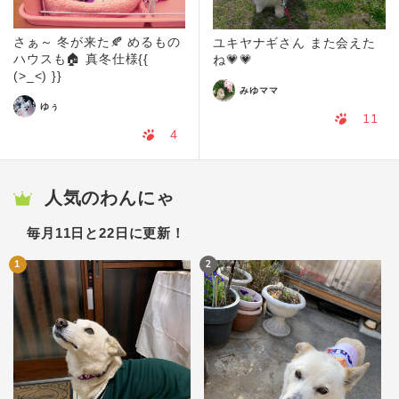
さぁ～ 冬が来た🍂 めるもの
ユキヤナギさん また会えた
ハウスも🏠 真冬仕様{{
ね💗💗
(>_<) }}
みゆママ
ゆぅ
11
4
人気のわんにゃ
毎月11日と22日に更新！
1
2