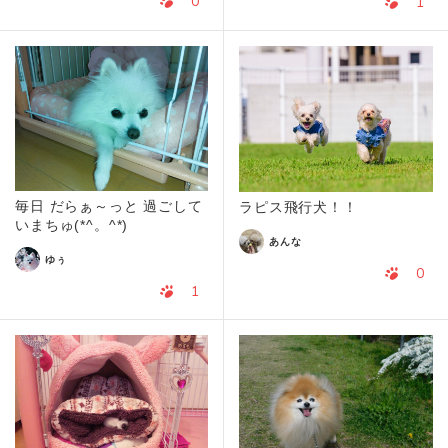
0
1
毎日 だらぁ～っと 過ごして
ラピス飛行犬！！
いまちゅ(*^。^*)
あんな
ゆぅ
0
1