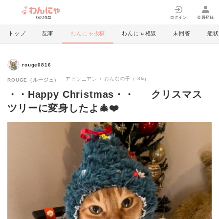
ログイン
会員登録
トップ
記事
わんにゃ投稿
わんにゃ相談
未回答
症状
rouge0816
おんなの子
3kg
アビシニアン
ROUGE（ルージュ）
・・Happy Christmas・・ クリスマス
ツリーに変身したよ🎄❤️