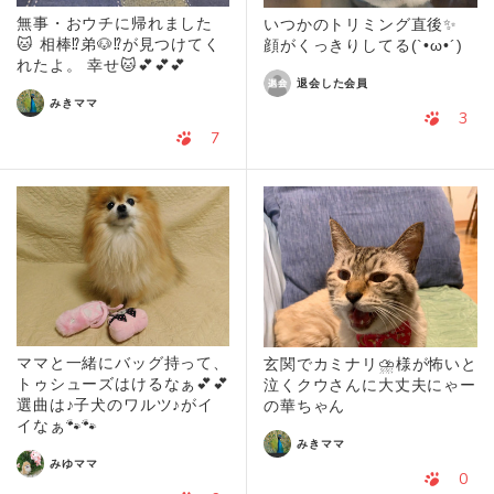
無事・おウチに帰れました
いつかのトリミング直後✨
🐱 相棒⁉️弟🐶⁉️が見つけてく
顔がくっきりしてる(`•ω•´)
れたよ。 幸せ🐱💕💕💕
退会した会員
みきママ
3
7
ママと一緒にバッグ持って、
玄関でカミナリ⛈️様が怖いと
トゥシューズはけるなぁ💕💕
泣くクウさんに大丈夫にゃー
選曲は♪子犬のワルツ♪がイ
の華ちゃん
イなぁ🐾🐾
みきママ
みゆママ
0