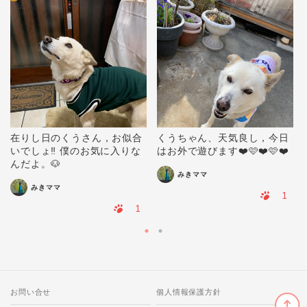
在りし日のくうさん，お似合
くうちゃん、天気良し，今日
いでしょ‼️ 僕のお気に入りな
はお外で遊びます❤️🩷❤️🩷❤️
んだよ。🐶
みきママ
みきママ
1
1
お問い合せ
個人情報保護方針