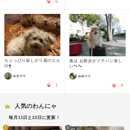
6
ちょっぴり寂しがり屋のエル
春は お散歩がイチバン楽し
🐶❣️
い🐾🐾
みきママ
みゆママ
1
8
人気のわんにゃ
毎月11日と22日に更新！
1
2