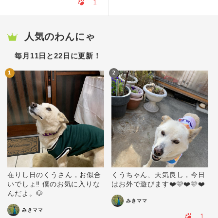
1
人気のわんにゃ
毎月11日と22日に更新！
1
2
在りし日のくうさん，お似合
くうちゃん、天気良し，今日
いでしょ‼️ 僕のお気に入りな
はお外で遊びます❤️🩷❤️🩷❤️
んだよ。🐶
みきママ
みきママ
1