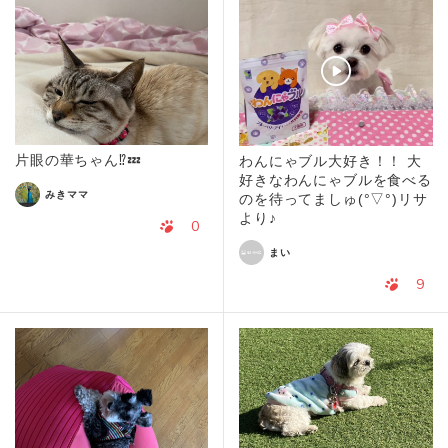
片眼の華ちゃん⁉️💤
わんにゃブル大好き！！ 大
好きなわんにゃブルを食べる
みきママ
のを待ってましゅ(°▽°)リサ
より♪
0
まい
9