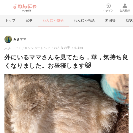
ログイン
会員登録
トップ
記事
わんにゃ投稿
わんにゃ相談
未回答
症状
みきママ
おんなの子
4.3kg
アメリカンショートヘア
ハナ
外にいるママさんを見てたら，華，気持ち良
くなりました。お昼寝します🐱