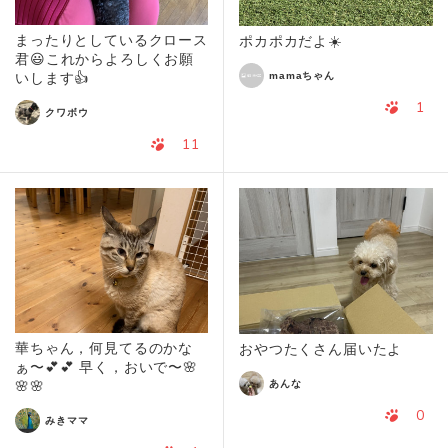
まったりとしているクロース
ポカポカだよ☀️
君😃これからよろしくお願
mamaちゃん
いします👍
1
クワボウ
11
華ちゃん，何見てるのかな
おやつたくさん届いたよ
ぁ〜💕💕 早く，おいで〜🌸
あんな
🌸🌸
0
みきママ