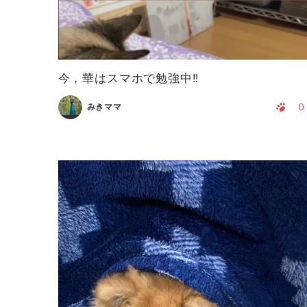
今，華はスマホで勉強中‼️
0
みきママ