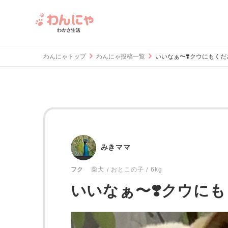
わんにゃトップ
わんにゃ投稿一覧
いいなぁ〜❣️クウにもくだ
みきママ
おとこの子
6kg
フク
柴犬
いいなぁ〜❣️クウにも