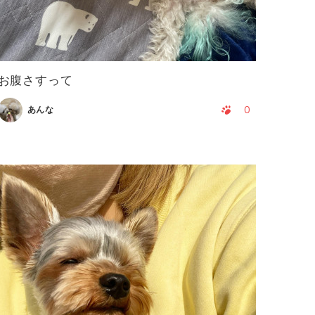
お腹さすって
0
あんな