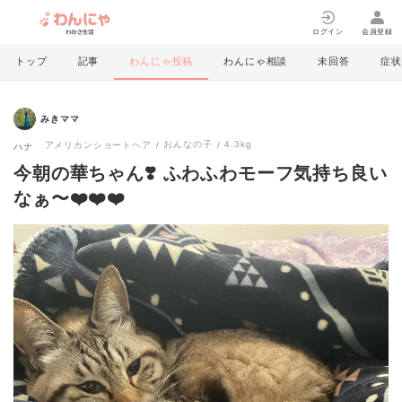
ログイン
会員登録
トップ
記事
わんにゃ投稿
わんにゃ相談
未回答
症状
みきママ
おんなの子
4.3kg
アメリカンショートヘア
ハナ
今朝の華ちゃん❣️ ふわふわモーフ気持ち良い
なぁ〜❤️❤️❤️