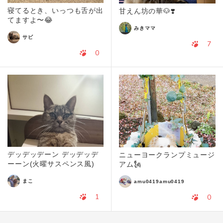
寝てるとき、いっつも舌が出
甘えん坊の華🐶❣️
てますよ〜😂
みきママ
サビ
7
0
デッデッデーン デッデッデ
ニューヨークランプミュージ
ーーン(火曜サスペンス風)
アム🗽
まこ
amu0419amu0419
1
0