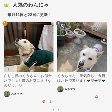
人気のわんにゃ
毎月11日と22日に更新！
1
2
在りし日のくうさん，お似合
くうちゃん、天気良し，今日
いでしょ‼️ 僕のお気に入りな
はお外で遊びます❤️🩷❤️🩷❤️
んだよ。🐶
みきママ
みきママ
1
1