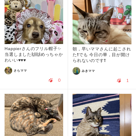
Happierさんのフリル帽子✨
朝，早いママさんに起こされ
当選しました🙌🙌めっちゃか
た❗️でも 今日の華，目が開け
わいい♥️♥️♥️
られないのです❗️
さらママ
みきママ
0
1