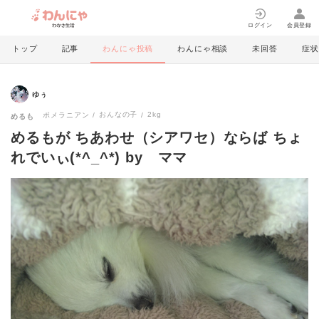
ログイン
会員登録
トップ
記事
わんにゃ投稿
わんにゃ相談
未回答
症状
ゆぅ
おんなの子
2kg
ポメラニアン
めるも
めるもが ちあわせ（シアワセ）ならば ちょ
れでいぃ(*^_^*) by ママ