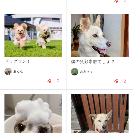
2
ドッグラン！！
僕の笑顔素敵でしょ？
あんな
みきママ
0
2