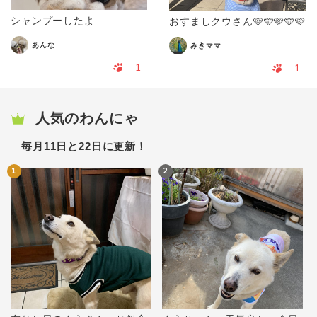
シャンプーしたよ
おすましクウさん🩷🩵🩷🩵🩷
あんな
みきママ
1
1
人気のわんにゃ
毎月11日と22日に更新！
1
2