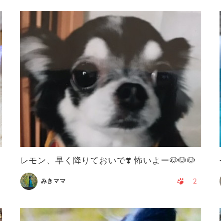
レモン、早く降りておいで❣️ 怖いよー🐶🐶🐶
2
みきママ