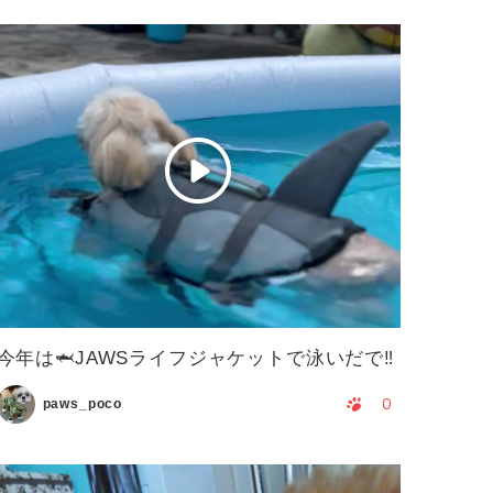
今年は🦈JAWSライフジャケットで泳いだで‼️
0
paws_poco