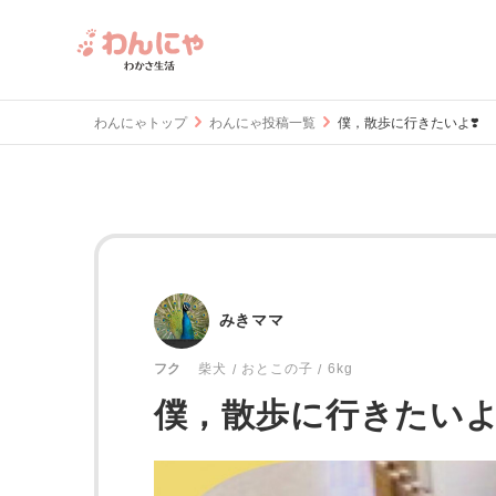
わんにゃトップ
わんにゃ投稿一覧
僕，散歩に行きたいよ❣️
みきママ
おとこの子
6kg
フク
柴犬
僕，散歩に行きたいよ❣