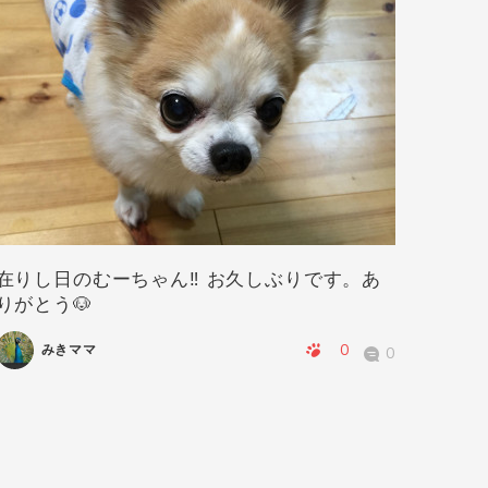
在りし日のむーちゃん‼️ お久しぶりです。あ
華ちゃ
りがとう🐶
0
みきママ
0