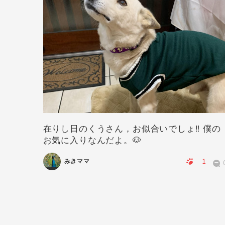
在りし日のくうさん，お似合いでしょ‼️ 僕の
お気に入りなんだよ。🐶
0
0
1
みきママ