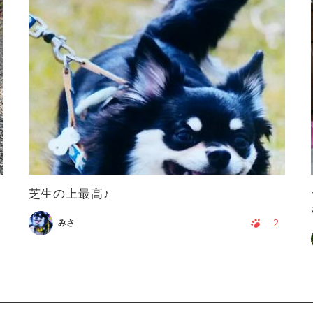
芝生の上最高♪
2
みさ