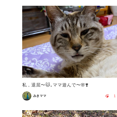
私，退屈〜🐱｡ママ遊んで〜🌸❣️
1
みきママ