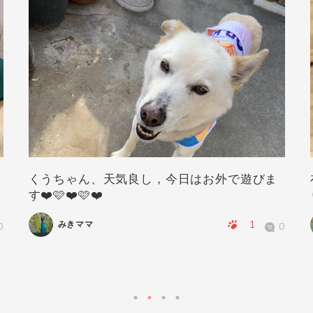
くうちゃん、天気良し，今日はお外で遊びま
す❤️🩷❤️🩷❤️
1
みきママ
0
0