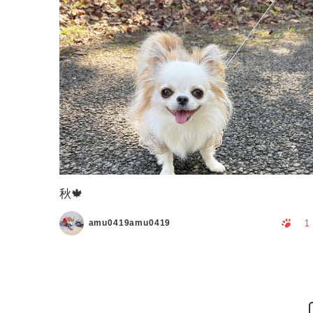
秋🍁
1
amu0419amu0419