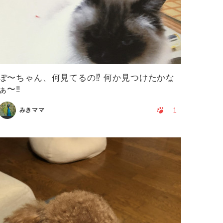
ぽ〜ちゃん、何見てるの⁉️ 何か見つけたかな
ぁ〜‼️
1
みきママ