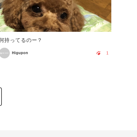
何持ってるのー？
1
Higupon