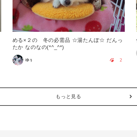
める×２の 冬の必需品 ☆湯たんぽ☆ だんっ
たか なのなの(*^_^*)
2
ゆぅ
もっと見る