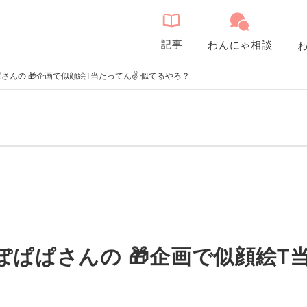
記事
わんにゃ相談
ぽぱぱさんの 🎁企画で似顔絵T当たってん✌️ 似てるやろ？
2 むぽぱぱさんの 🎁企画で似顔絵T