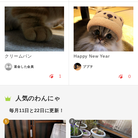
クリームパン
Happy New Year
退会した会員
ププヲ
1
0
人気のわんにゃ
毎月11日と22日に更新！
1
2