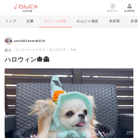
ログイン
会員登録
トップ
記事
わんにゃ投稿
わんにゃ相談
未回答
症状
amu0419amu0419
おんなの子
2kg
ロングコートチワワ
愛月
ハロウィン🎃👻