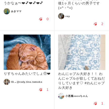
うかなぁ〜❤️💕❤️💕❤️💕
後1ヶ月くらいの男子です
(=^・^=)
みきママ
roy
0
2
りすちゃんみたいでしょ🥺❤️
わんにゃブル大好き！！ わ
んにゃブルが欲しくておねだ
IG→@rody.tino.tomoko
りしています♡ #わんにゃブ
ル大好き
1
小悪魔cocoちゃん
1