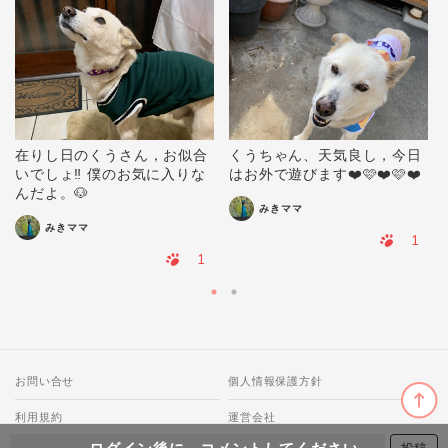
在りし日のくうさん，お似合
くうちゃん、天気良し，今日
いでしょ‼️ 僕のお気に入りな
はお外で遊びます❤️🩷❤️🩷❤️
んだよ。🐶
みきママ
みきママ
1
1
お問い合せ
個人情報保護方針
利用規約
運営会社