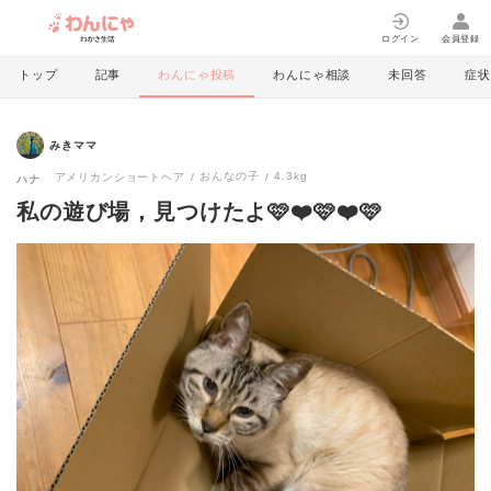
ログイン
会員登録
トップ
記事
わんにゃ投稿
わんにゃ相談
未回答
症状
みきママ
おんなの子
4.3kg
アメリカンショートヘア
ハナ
私の遊び場，見つけたよ🩷❤️🩷❤️🩷