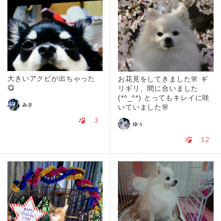
大きいアクビが出ちゃった
お花見をしてきました🌸 ギ
😋
リギリ、間に合いました
(*^_^*) とってもキレイに咲
みさ
いていました🌸
3
ゆぅ
12