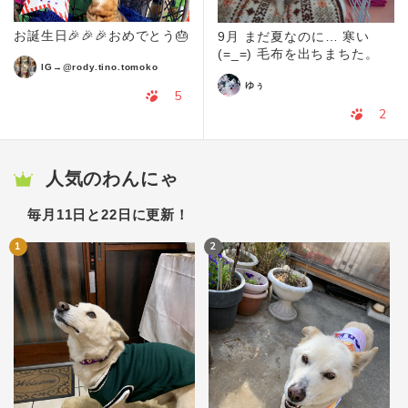
お誕生日🎉🎉🎉おめでとう🎂
9月 まだ夏なのに… 寒い
(=_=) 毛布を出ちまちた。
IG→@rody.tino.tomoko
ゆぅ
5
2
人気のわんにゃ
毎月11日と22日に更新！
1
2