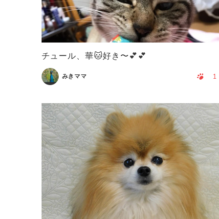
チュール、華🐱好き〜💕💕
1
みきママ