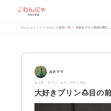
わんにゃトップ
わんにゃ投稿一覧
大好きプリン🍮目の前に，じっ
みきママ
おとこの子
3kg
ムック
チワワ
大好きプリン🍮目の前に