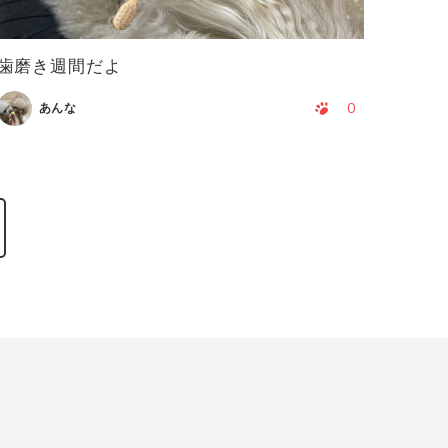
歯磨き週間だよ
0
あんな