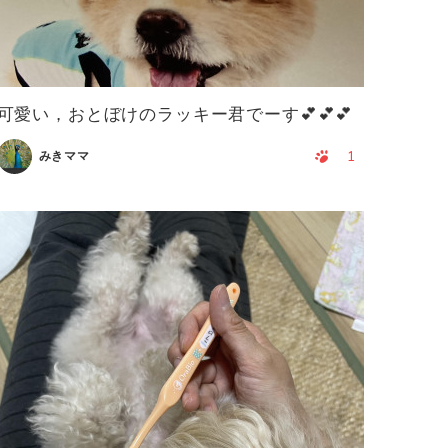
可愛い，おとぼけのラッキー君でーす💕💕💕
1
みきママ