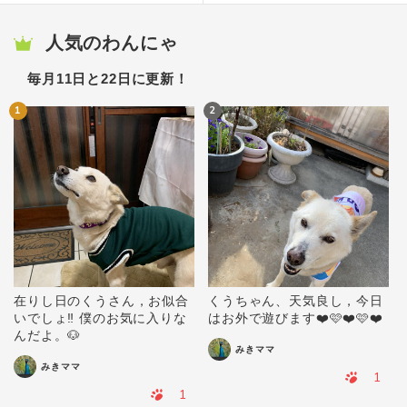
人気のわんにゃ
毎月11日と22日に更新！
1
2
在りし日のくうさん，お似合
くうちゃん、天気良し，今日
いでしょ‼️ 僕のお気に入りな
はお外で遊びます❤️🩷❤️🩷❤️
んだよ。🐶
みきママ
みきママ
1
1