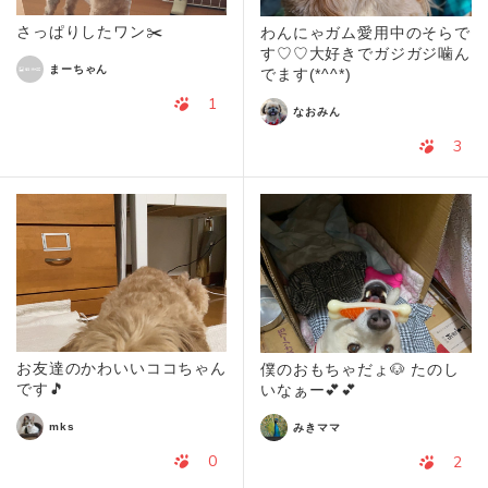
さっぱりしたワン✂️
わんにゃガム愛用中のそらで
す♡♡大好きでガジガジ噛ん
まーちゃん
でます(*^^*)
1
なおみん
3
お友達のかわいいココちゃん
僕のおもちゃだょ🐶 たのし
です🎵
いなぁー💕💕
mks
みきママ
0
2