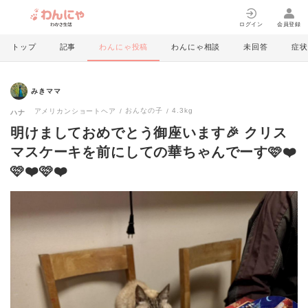
ログイン
会員登録
トップ
記事
わんにゃ投稿
わんにゃ相談
未回答
症状
みきママ
おんなの子
4.3kg
アメリカンショートヘア
ハナ
明けましておめでとう御座います🎉 クリス
マスケーキを前にしての華ちゃんでーす🩷❤️
🩷❤️🩷❤️