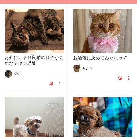
お外にいる野良猫の様子が気
お洒落に決めてみたにゃ💕
になるキジ猫🐈
キナコ
ジジ
2
1