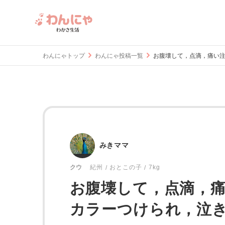
わんにゃトップ
わんにゃ投稿一覧
お腹壊して，点滴，痛い
みきママ
おとこの子
7kg
クウ
紀州
お腹壊して，点滴，
カラーつけられ，泣