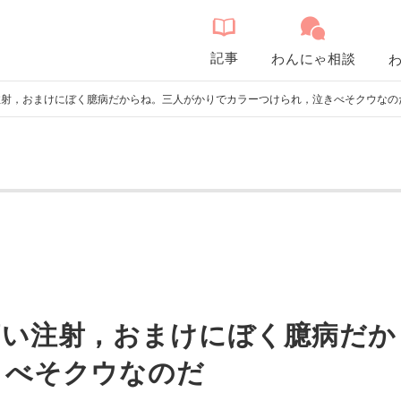
記事
わんにゃ相談
注射，おまけにぼく臆病だからね。三人がかりでカラーつけられ，泣きべそクウなの
痛い注射，おまけにぼく臆病だか
きべそクウなのだ