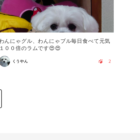
わんにゃグル、わんにゃブル毎日食べて元気
１００倍のラムです😍😍
2
くうやん