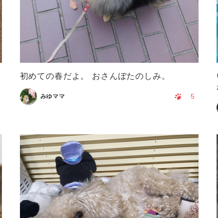
初めての春だよ。 おさんぽたのしみ。
5
みゆママ