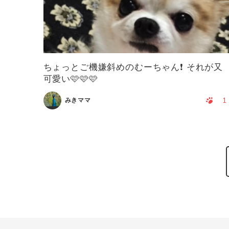
ちょっとご機嫌斜めのむーちゃん❗️ それが又
可愛い🩷🩷🩷
1
みきママ